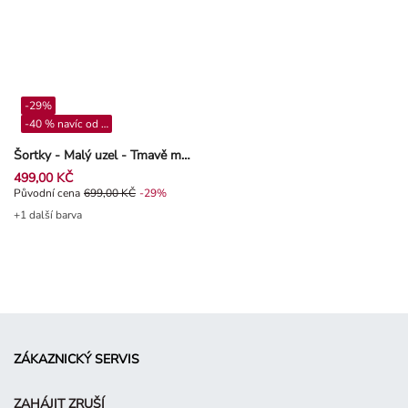
-29%
-40 % navíc od 4**
Šortky - Malý uzel - Tmavě modrá
499,00 KČ
Původní cena 699,00 Kč, Sleva -29%
Původní cena
699,00 KČ
-29%
+1 další barva
ZÁKAZNICKÝ SERVIS
ZAHÁJIT ZRUŠÍ