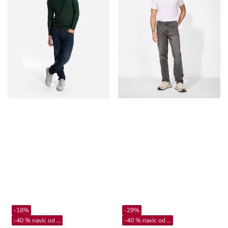
-18%
-29%
-40 % navíc od 4**
-40 % navíc od 4**