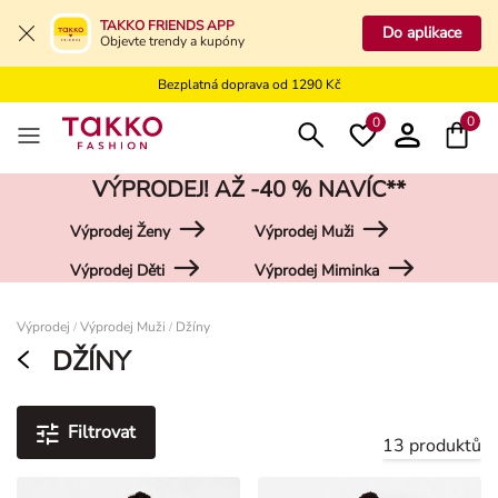
Bezplatné vrácení na kamennou prodejnu
TAKKO FRIENDS APP
Do aplikace
Objevte trendy a kupóny
Doprava zdarma do vaší pobočky od 499 Kč
Bezplatná doprava od 1290 Kč
Bezplatné vrácení na kamennou prodejnu
0
0
VÝPRODEJ! AŽ -40 % NAVÍC**
Výprodej Ženy
Výprodej Muži
Výprodej Děti
Výprodej Miminka
Damen
Výprodej
Výprodej Muži
Džíny
/
/
DŽÍNY
Filtrovat
13 produktů