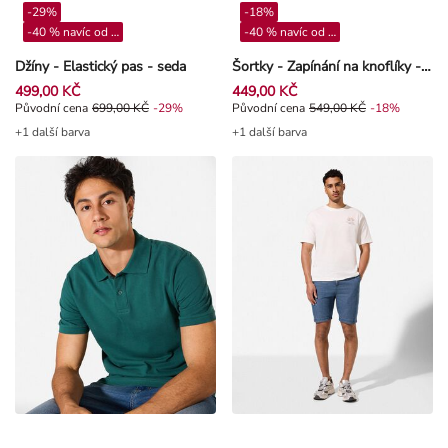
-29%
-18%
-40 % navíc od 4**
-40 % navíc od 4**
Džíny - Elastický pas - seda
Šortky - Zapínání na knoflíky - Tmavě modrá
499,00 KČ
449,00 KČ
Původní cena 699,00 Kč, Sleva -29%
Původní cena
699,00 KČ
-29%
Původní cena 549,00 Kč, Sleva -1
Původní cena
549,00 KČ
-18%
+1 další barva
+1 další barva