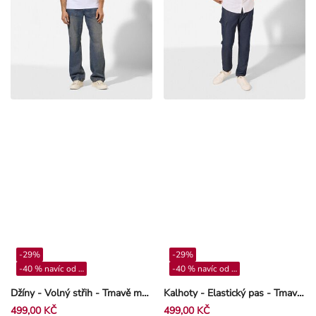
-29%
-29%
-40 % navíc od 4**
-40 % navíc od 4**
Džíny - Volný střih - Tmavě modrá
Kalhoty - Elastický pas - Tmavě modrá
499,00 KČ
499,00 KČ