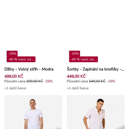
-29%
-18%
-40 % navíc od 4**
-40 % navíc od 4**
Džíny - Volný střih - Modra
Šortky - Zapínání na knoflíky - Modra
499,00 KČ
449,00 KČ
Původní cena 699,00 Kč, Sleva -29%
Původní cena
699,00 KČ
-29%
Původní cena 549,00 Kč, Sleva -1
Původní cena
549,00 KČ
-18%
+1 další barva
+1 další barva