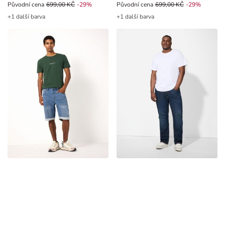
Původní cena 699,00 Kč, Sleva -29%
Původní cena
699,00 KČ
-29%
Původní cena 699,00 Kč, Sleva -2
Původní cena
699,00 KČ
-29%
+1 další barva
+1 další barva