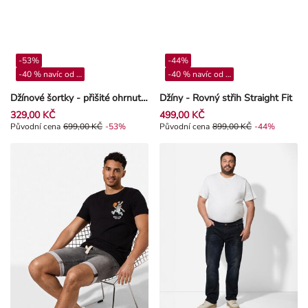
-53%
-44%
-40 % navíc od 4**
-40 % navíc od 4**
Džínové šortky - přišité ohrnutí nohavic - Modra
Džíny - Rovný střih Straight Fit
329,00 KČ
499,00 KČ
Původní cena 699,00 Kč, Sleva -53%
Původní cena
699,00 KČ
-53%
Původní cena 899,00 Kč, Sleva -4
Původní cena
899,00 KČ
-44%