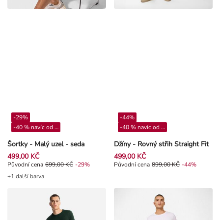
-29%
-44%
-40 % navíc od 4**
-40 % navíc od 4**
Šortky - Malý uzel - seda
Džíny - Rovný střih Straight Fit
499,00 KČ
499,00 KČ
Původní cena 699,00 Kč, Sleva -29%
Původní cena
699,00 KČ
-29%
Původní cena 899,00 Kč, Sleva -4
Původní cena
899,00 KČ
-44%
+1 další barva