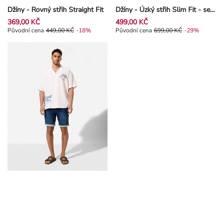
Džíny - Rovný střih Straight Fit
Džíny - Úzký střih Slim Fit - seda
369,00 KČ
499,00 KČ
Původní cena 449,00 Kč, Sleva -18%
Původní cena
449,00 KČ
-18%
Původní cena 699,00 Kč, Sleva -2
Původní cena
699,00 KČ
-29%