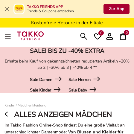
Kostenfreie Lieferung ab 19,99€ in Deine Filiale
TAKKO FRIENDS APP
Zur App
Trends & Coupons entdecken
Kostenfreie Retoure in der Filiale
5€ Gutschein nach Registrierung*
0
0
SALE! BIS ZU -40% EXTRA
Erhalte beim Kauf von gekennzeichneten reduzierten Artikeln -20%
ab 2 | -30% ab 3 | -40% ab 4 **
Sale Damen
Sale Herren
Sale Kinder
Sale Baby
Damen
Kinder
Mädchenkleidung
/
ALLES ANZEIGEN MÄDCHEN
Im Takko Fashion Online-Shop findest Du eine große Vielfalt an
unterschiedlichster Damenmode:
Von Blusen und
Kleider für