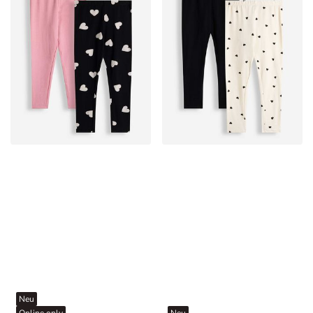
Neu
Online only
Neu