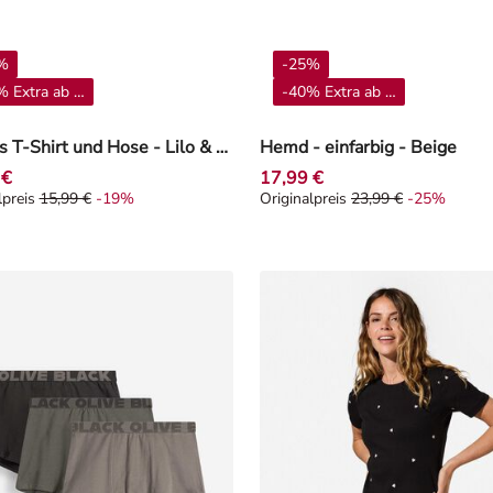
%
-25%
 Extra ab 4**
-40% Extra ab 4**
Set aus T-Shirt und Hose - Lilo & Stitch - Weiß
Hemd - einfarbig - Beige
 €
17,99 €
lpreis
15,99 €
-19%
Originalpreis
23,99 €
-25%
alpreis 15,99 €, Rabat -19%
Originalpreis 23,99 €, Rabat -