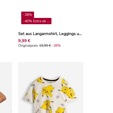
-38%
-40% Extra ab 4**
Set aus Langarmshirt, Leggings und Lätzchen - Winnie Puuh - Beige
9,99 €
Originalpreis
15,99 €
-38%
25%
Originalpreis 15,99 €, Rabat -38%