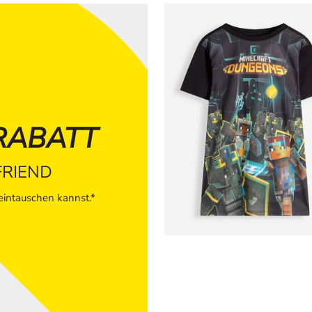
RABATT
FRIEND
intauschen kannst.*