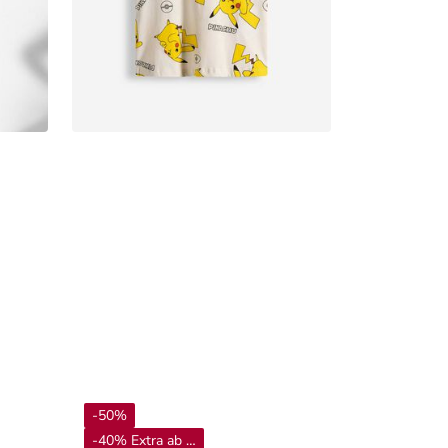
-50%
-40% Extra ab 4**