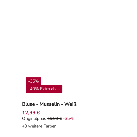
-35%
-40% Extra ab 4**
Bluse - Musselin - Weiß
12,99 €
Originalpreis
19,99 €
-35%
0%
Originalpreis 19,99 €, Rabat -35%
+3 weitere Farben