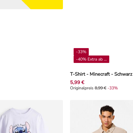
-33%
-40% Extra ab 4**
T-Shirt - Minecraft - Schwarz
5,99 €
Originalpreis
8,99 €
-33%
Originalpreis 8,99 €, Rabat -3