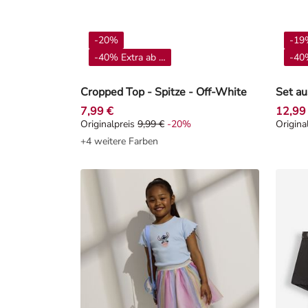
-20%
-19
-40% Extra ab 4**
-40%
Cropped Top - Spitze - Off-White
7,99 €
12,99
Originalpreis
9,99 €
-20%
Origina
Originalpreis 9,99 €, Rabat -20%
Origin
+4 weitere Farben