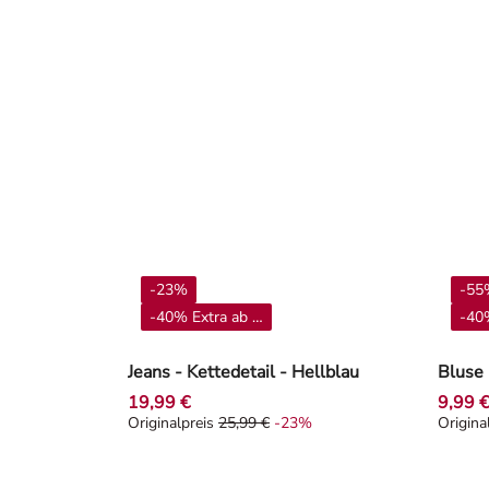
-23%
-55
-40% Extra ab 4**
-40%
Jeans - Kettedetail - Hellblau
Bluse 
19,99 €
9,99 
Originalpreis
25,99 €
-23%
Origina
Originalpreis 25,99 €, Rabat -23%
Origin