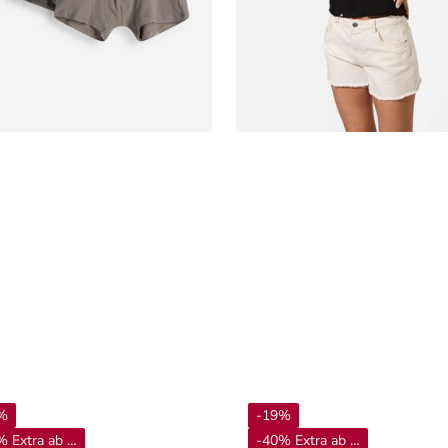
%
-19%
 Extra ab 4**
-40% Extra ab 4**