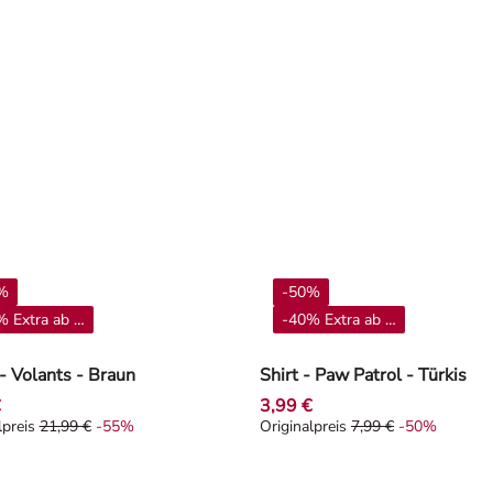
%
-50%
 Extra ab 4**
-40% Extra ab 4**
- Volants - Braun
Shirt - Paw Patrol - Türkis
€
3,99 €
lpreis
21,99 €
-55%
Originalpreis
7,99 €
-50%
alpreis 21,99 €, Rabat -55%
Originalpreis 7,99 €, Rabat -5