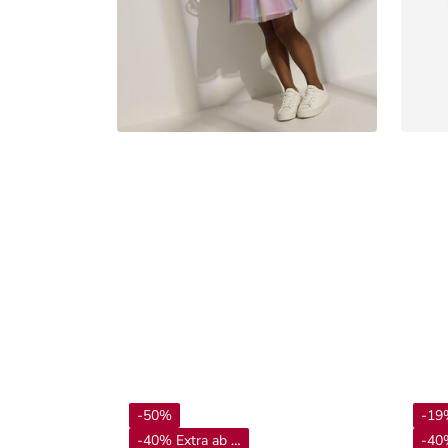
-50%
-19
-40% Extra ab 4**
-40%