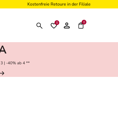
Kostenfreie Retoure in der Filiale
0
0
RA
 3 | -40% ab 4 **