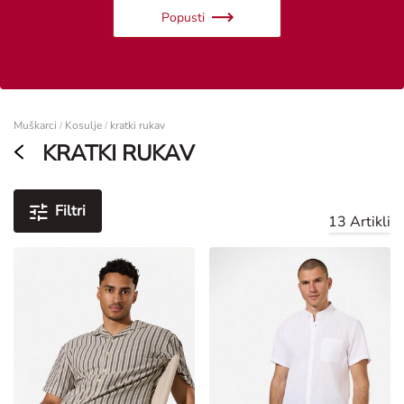
Popusti
Žene
Muškarci
Kosulje
kratki rukav
/
/
KRATKI RUKAV
Filtri
13 Artikli