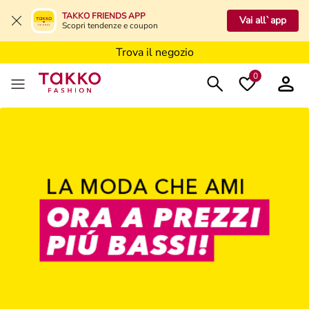
Trova il negozio
TAKKO FRIENDS APP
Vai all`app
Scopri tendenze e coupon
Trova il negozio
Trova il negozio
0