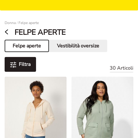
Damen
Donna
Felpe aperte
/
FELPE APERTE
Felpe aperte
Vestibilità oversize
Pagina corrente
Filtra
30 Articoli