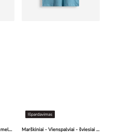
Išpardavimas
Maudymosi glaudės - Sonic - melynas
Marškiniai - Vienspalviai - šviesiai mėlyna