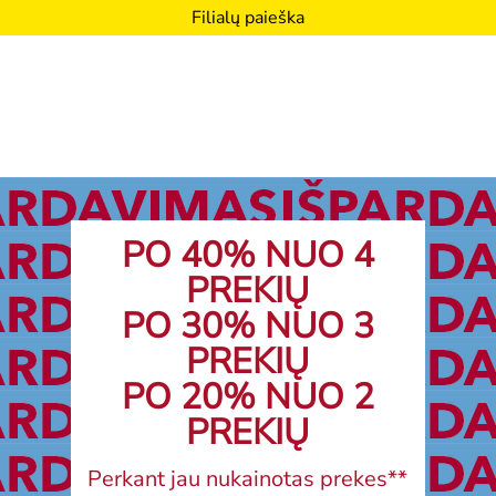
Filialų paieška
PO 40% NUO 4
PREKIŲ
PO 30% NUO 3
PREKIŲ
PO 20% NUO 2
PREKIŲ
Perkant jau nukainotas prekes**