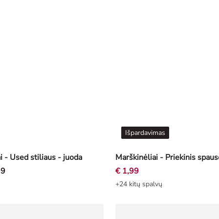
Išpardavimas
i - Used stiliaus - juoda
99
€ 1,99
+24 kitų spalvų