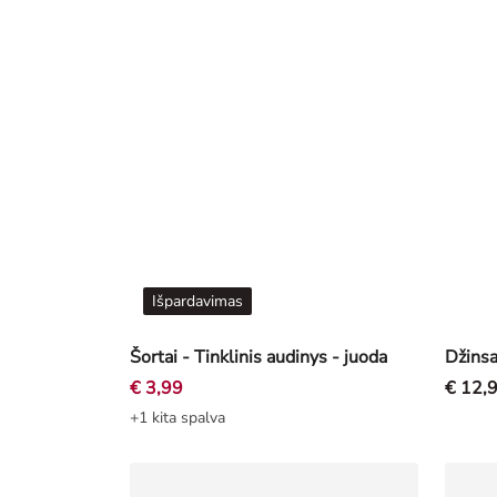
Išpardavimas
Šortai - Tinklinis audinys - juoda
Džinsa
€ 3,99
€ 12,
+1 kita spalva