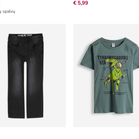
9
€ 5,99
ų spalvų