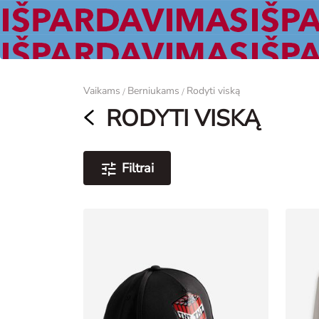
Moterims
Vaikams
Berniukams
Rodyti viską
/
/
RODYTI VISKĄ
Filtrai