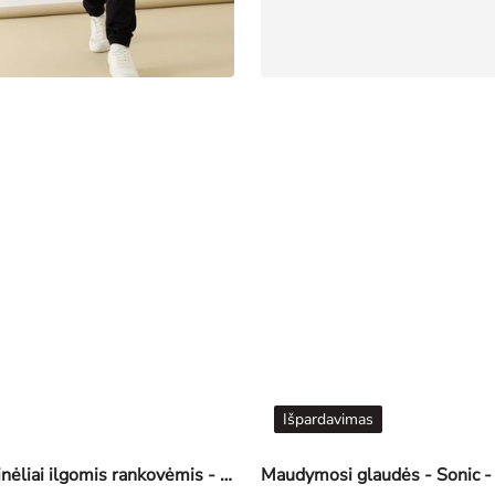
Išpardavimas
Marškinėliai ilgomis rankovėmis - Priekinis spausdinimas - tamsiai mėlyna