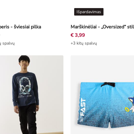
Išpardavimas
ris - šviesiai pilka
9
€ 3,99
ų spalvų
+3 kitų spalvų