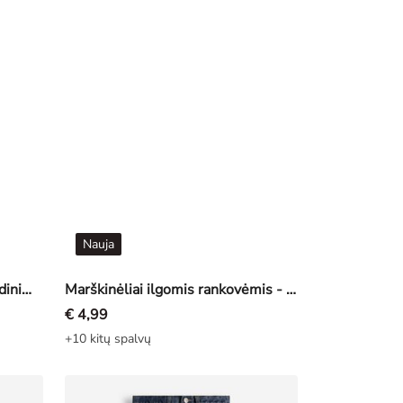
Nauja
Marškinėliai - Priekinis spausdinimas - zalias
Marškinėliai ilgomis rankovėmis - Priekinis spausdinimas - tamsiai pilka
€ 4,99
+10 kitų spalvų