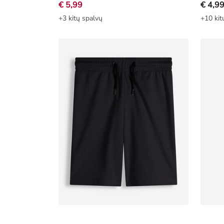
€ 5,99
€ 4,9
+3 kitų spalvų
+10 kit