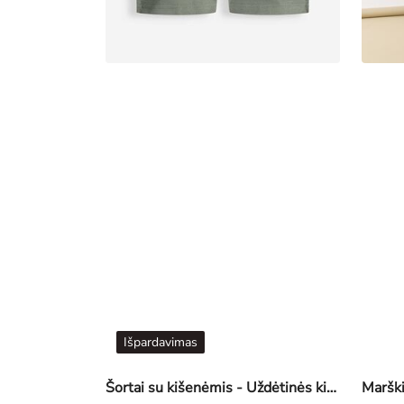
Išpardavimas
Šortai su kišenėmis - Uždėtinės kišenės - tamsiai žalia