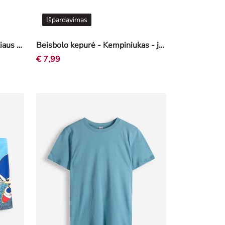
Išpardavimas
Marškinėliai - „Oversized“ stiliaus - švelni balta
Beisbolo kepurė - Kempiniukas - juoda
€ 7,99