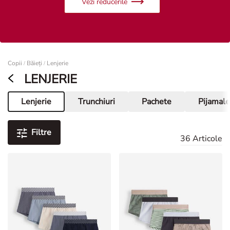
Femei
Copii
Băieți
Lenjerie
/
/
LENJERIE
Lenjerie
Trunchiuri
Pachete
Pijamale
Pagina curentă
Filtre
36 Articole