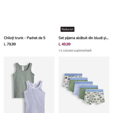
Reduceri
Chiloți trunk - Pachet de 5
Set pijama alcătuit din bluză și pantaloni scurți - Amestec modele - Multicolor
L 79,99
L 49,99
+1 culoare suplimentară