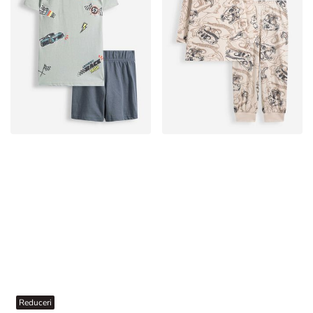
Reduceri
Set pijama alcătuit din bluză și pantaloni scurți - Amestec modele - Multicolor
Set pijama alcătuit din bluză și pantaloni - Imprimeu allover - Bej