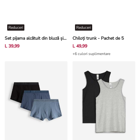
Reduceri
Reduceri
Set pijama alcătuit din bluză și pantaloni scurți - SpongeBob Pantaloni Pătrați - Multicolor
Chiloți trunk - Pachet de 5
L 39,99
L 49,99
+6 culori suplimentare