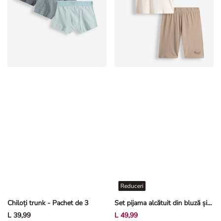
Reduceri
Chiloți trunk - Pachet de 3
Set pijama alcătuit din bluză și pantaloni scurți - Amestec modele - Multicolor
L 39,99
L 49,99
+1 culoare suplimentară
+1 culoare suplimentară