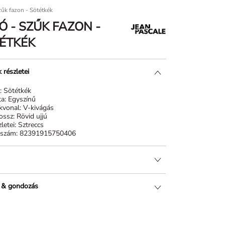
zűk fazon - Sötétkék
Ó - SZŰK FAZON -
ÉTKÉK
 részletei
n:
Sötétkék
ta:
Egyszínű
kvonal:
V-kivágás
hossz:
Rövid ujjú
letei:
Sztreccs
kszám:
82391915750406
 & gondozás