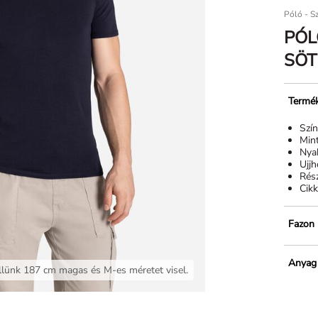
Póló - S
PÓL
SÖT
Termék
Szí
Min
Nya
Ujj
Rész
Cik
Fazon
Anyag
lünk 187 cm magas és M-es méretet visel.