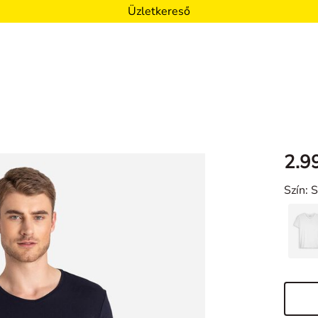
Üzletkereső
2.9
Szín
: 