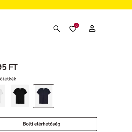
0
95 FT
Sötétkék
Bolti elérhetőség