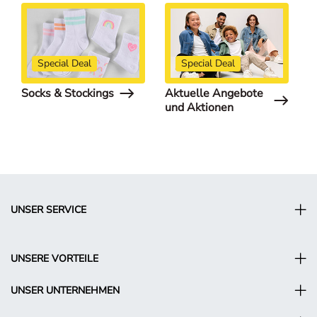
Special Deal
Special Deal
Socks & Stockings
Aktuelle Angebote
S
und Aktionen
UNSER SERVICE
UNSERE VORTEILE
UNSER UNTERNEHMEN