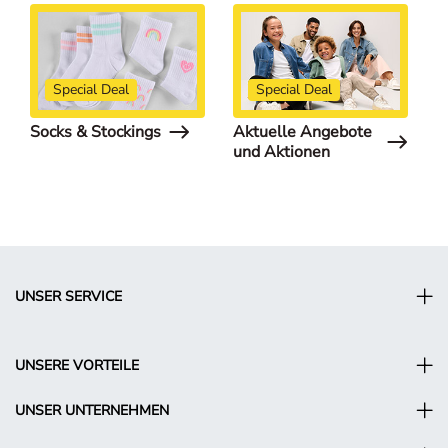
Special Deal
Special Deal
Socks & Stockings
Aktuelle Angebote
S
und Aktionen
UNSER SERVICE
UNSERE VORTEILE
UNSER UNTERNEHMEN