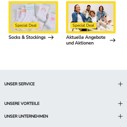
Special Deal
Special Deal
Socks & Stockings
Aktuelle Angebote
S
und Aktionen
UNSER SERVICE
UNSERE VORTEILE
UNSER UNTERNEHMEN