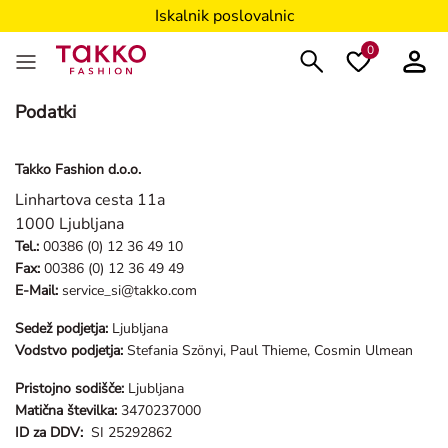
Iskalnik poslovalnic
0
Podatki
Takko Fashion d.o.o.
Linhartova cesta 11a
1000 Ljubljana
Tel.:
00386 (0) 12 36 49 10
Fax:
00386 (0) 12 36 49 49
E-Mail:
service_si@takko.com
Sedež podjetja:
Ljubljana
Vodstvo podjetja:
Stefania Szönyi, Paul Thieme, Cosmin Ulmean
Pristojno sodišče:
Ljubljana
Matična številka:
3470237000
ID za DDV:
SI 25292862