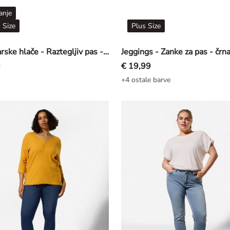
anje
 Size
Plus Size
Kolesarske hlače - Raztegljiv pas - črna
Jeggings - Zanke za pas - črn
9
€ 19,99
+4 ostale barve