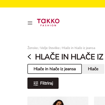
Ženske
Ženske
Večje številke
Hlače in hlače iz jeansa
/
/
HLAČE IN HLAČE IZ
Hlače in hlače iz jeansa
Hlače
Aktualna stran
Filtriraj