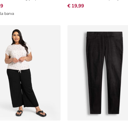
99
€ 19,99
la barva