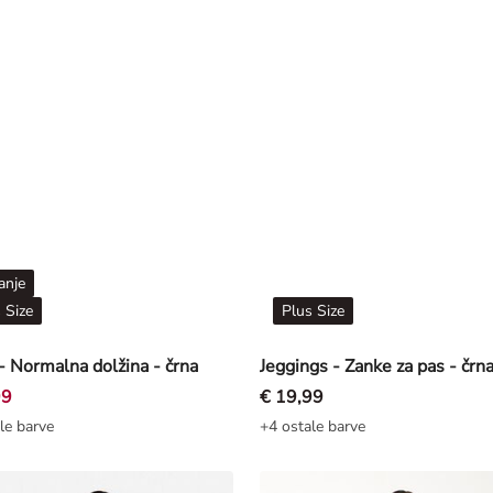
anje
 Size
Plus Size
- Normalna dolžina - črna
Jeggings - Zanke za pas - črn
99
€ 19,99
le barve
+4 ostale barve