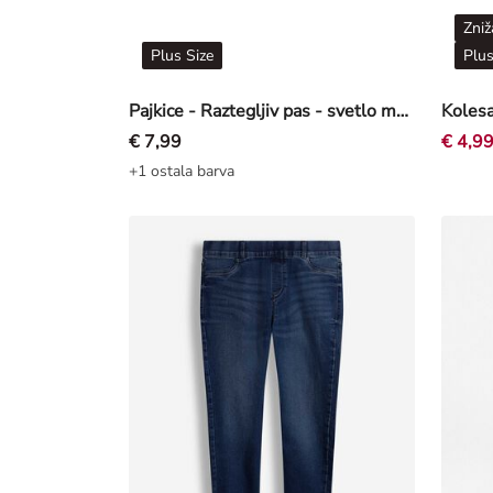
Zniž
Plus Size
Plus
Pajkice - Raztegljiv pas - svetlo modra
€ 7,99
€ 4,9
+1 ostala barva