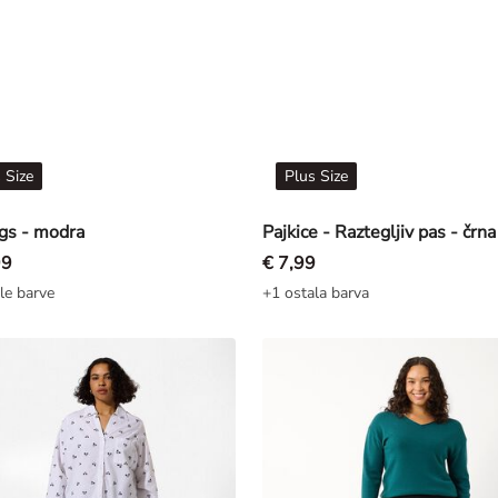
 Size
Plus Size
gs - modra
Pajkice - Raztegljiv pas - črna
99
€ 7,99
le barve
+1 ostala barva