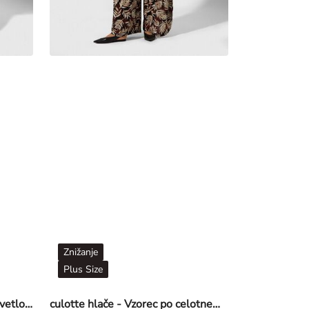
Znižanje
Plus Size
Jeans hlače - Učinki pranja - svetlo modra
culotte hlače - Vzorec po celotnem oblačilu - rjava