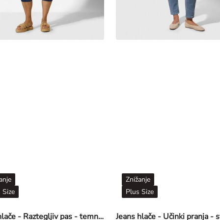
anje
Znižanje
 Size
Plus Size
Kapri hlače - Raztegljiv pas - temno modra