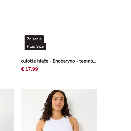
Znižanje
Plus Size
culotte hlače - Enobarvno - temno rjava
€ 17,99