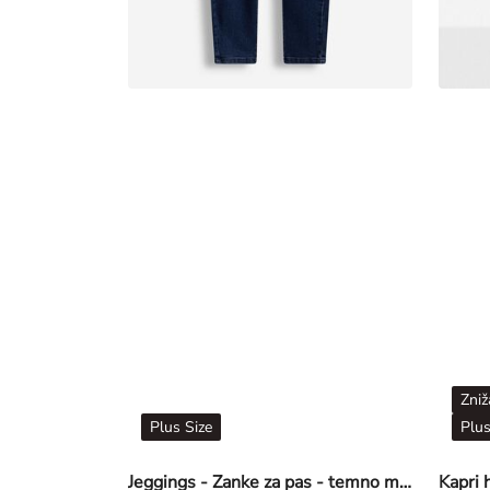
Zniž
Plus Size
Plus
Jeggings - Zanke za pas - temno modra