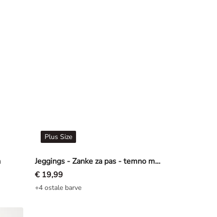
Plus Size
a
Jeggings - Zanke za pas - temno modra
€ 19,99
+4 ostale barve