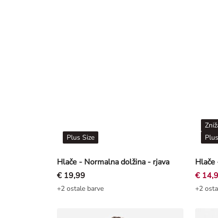
Zniž
Plus Size
Plus
Hlače - Normalna dolžina - rjava
Hlače 
€ 19,99
€ 14,
+2 ostale barve
+2 osta