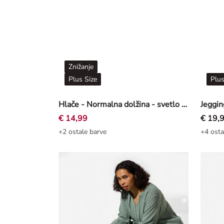
Znižanje
Plus Size
Plus
Hlače - Normalna dolžina - svetlo modra
Jeggin
€ 14,99
€ 19,
+2 ostale barve
+4 osta