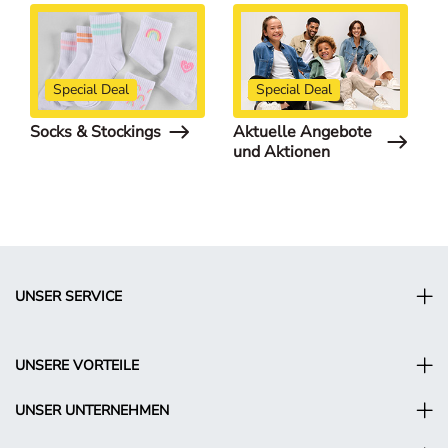
Special Deal
Special Deal
Socks & Stockings
Aktuelle Angebote
S
und Aktionen
UNSER SERVICE
UNSERE VORTEILE
UNSER UNTERNEHMEN