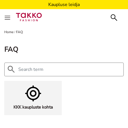
Kaupluse leidja
Home
FAQ
/
FAQ
KKK kaupluste kohta