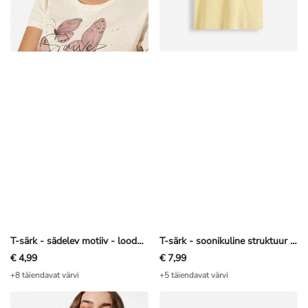
T-särk - sädelev motiiv - loodusvalge
T-särk - soonikuline struktuur - helekollane
€ 4,99
€ 7,99
+8 täiendavat värvi
+5 täiendavat värvi