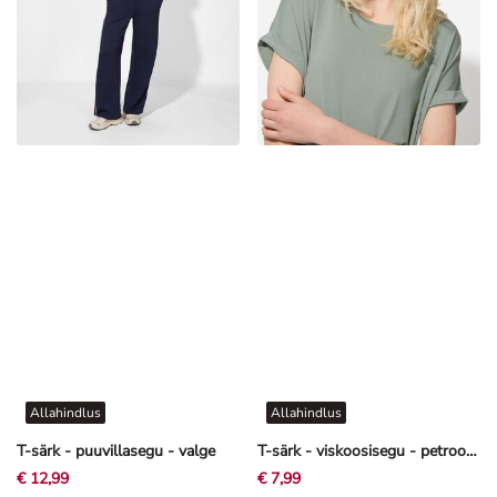
Allahindlus
Allahindlus
T-särk - puuvillasegu - valge
T-särk - viskoosisegu - petroolroheline
€ 12,99
€ 7,99
+4 täiendavat värvi