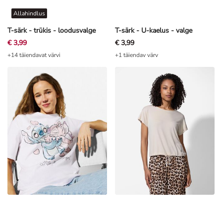
Allahindlus
T-särk - trükis - loodusvalge
T-särk - U-kaelus - valge
€ 3,99
€ 3,99
+14 täiendavat värvi
+1 täiendav värv