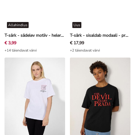
Allahindlus
Uus
T-särk - sädelev motiiv - heleroosa
T-särk - sisaldab modaali - pruun
€ 3,99
€ 17,99
+14 täiendavat värvi
+2 täiendavat värvi