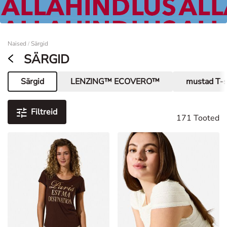
Naised
Naised
Särgid
/
SÄRGID
Särgid
LENZING™ ECOVERO™
mustad T-s
Praegune leht
Filtreid
171 Tooted