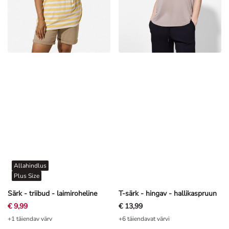
Allahindlus
Plus Size
Särk - triibud - laimiroheline
T-särk - hingav - hallikaspruun
€ 9,99
€ 13,99
+1 täiendav värv
+6 täiendavat värvi