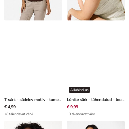
Allahindlus
T-särk - sädelev motiiv - tumepruun
Lühike särk - lühendatud - loodusvalge
€ 4,99
€ 9,99
+8 täiendavat värvi
+3 täiendavat värvi