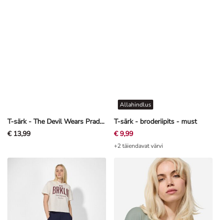
Allahindlus
T-särk - The Devil Wears Prada - valge
T-särk - broderiipits - must
€ 13,99
€ 9,99
+2 täiendavat värvi