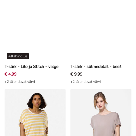
Allahindlus
T-särk - Lilo ja Stitch - valge
T-särk - sõlmedetail - beež
€ 4,99
€ 9,99
+2 täiendavat värvi
+2 täiendavat värvi