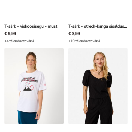
T-särk - viskoosisegu - must
T-särk - strech-kanga sisaldusega - heleroheline
€ 9,99
€ 3,99
+4 täiendavat värvi
+10 täiendavat värvi