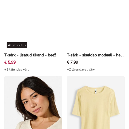
Allahindlus
T-särk - lisatud tikand - beež
T-särk - sisaldab modaali - heleroosa
€ 5,99
€ 7,99
+1 täiendav värv
+2 täiendavat värvi