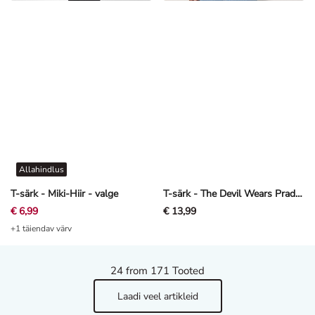
Allahindlus
T-särk - Miki-Hiir - valge
T-särk - The Devil Wears Prada - must
€ 6,99
€ 13,99
+1 täiendav värv
24
from 171 Tooted
Laadi veel artikleid