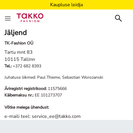
Kaupluse leidja
Jäljend
TK-Fashion OÜ
Tartu mnt 83
10115 Tallinn
Tel.:
+372 682 8393
Juhatuse liikmed: Paul Thieme, Sebastian Worozanski
Äriregistri registrikood:
11575666
Käibemaksu nr.:
EE 101273707
Võtke meiega ühendust:
e-maili teel: service_ee@takko.com