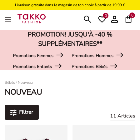
Livraison gratuite dans le magasin de ton choix à partir de 19.99 €
Livraison gratuite à partir de 49,99€
0
0
PROMOTION! JUSQU'À -40 %
SUPPLÉMENTAIRES**
Promotions Femmes
Promotions Hommes
Promotions Enfants
Promotions Bébés
Damen
Bébés
Nouveau
/
NOUVEAU
Filtrer
11 Articles