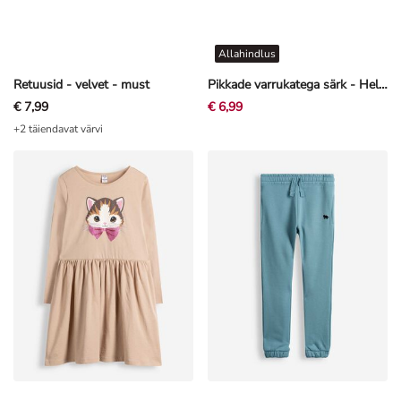
Allahindlus
Retuusid - velvet - must
Pikkade varrukatega särk - Hello Kitty - valge
€ 7,99
€ 6,99
+2 täiendavat värvi