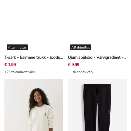
Allahindlus
Allahindlus
T-särk - Esimene trükk - loodusvalge
Ujumispüksid - Värvigradient - mündiroheline
€ 1,99
€ 9,99
+26 täiendavat värvi
+1 täiendav värv