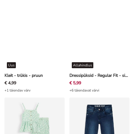
Uus
Allahindlus
Kleit - trükis - pruun
Dressipüksid - Regular Fit - sinine
€ 4,99
€ 5,99
+1 täiendav värv
+6 täiendavat värvi