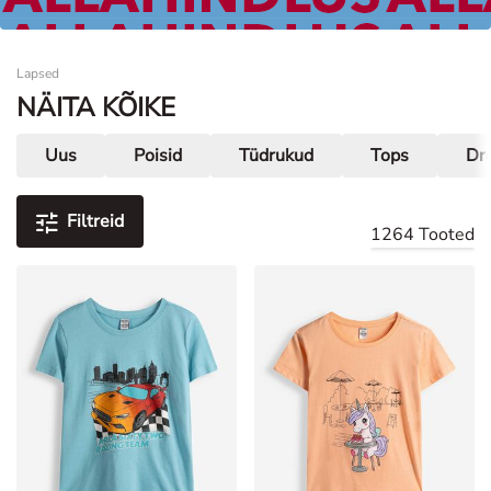
Naised
Lapsed
NÄITA KÕIKE
Uus
Poisid
Tüdrukud
Tops
Dre
Filtreid
1264 Tooted