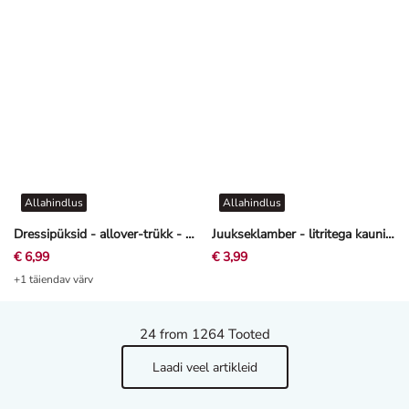
Allahindlus
Allahindlus
Dressipüksid - allover-trükk - heleroosa
Juukseklamber - litritega kaunistus - mitmevärviline
€ 6,99
€ 3,99
+1 täiendav värv
24
from 1264 Tooted
Laadi veel artikleid