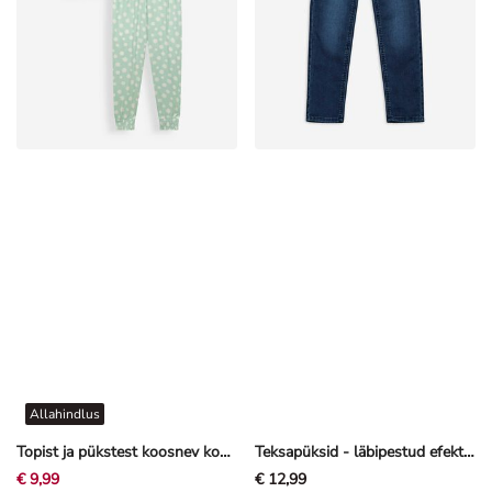
Allahindlus
Topist ja pükstest koosnev komplekt - lilleline muster - mündiroheline
Teksapüksid - läbipestud efektiga - tumesinine
€ 9,99
€ 12,99