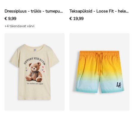
Dressipluus - trükis - tumepunane
Teksapüksid - Loose Fit - helesinine
€ 9,99
€ 19,99
+4 täiendavat värvi