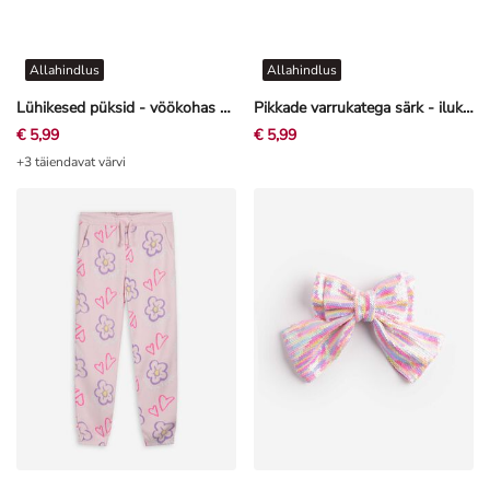
Allahindlus
Allahindlus
Lühikesed püksid - vöökohas kummipael - tumehall
Pikkade varrukatega särk - ilukivikesed - must
€ 5,99
€ 5,99
+3 täiendavat värvi