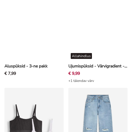
Allahindlus
Aluspüksid - 3-ne pakk
Ujumispüksid - Värvigradient - tumesinine
€ 7,99
€ 9,99
+1 täiendav värv