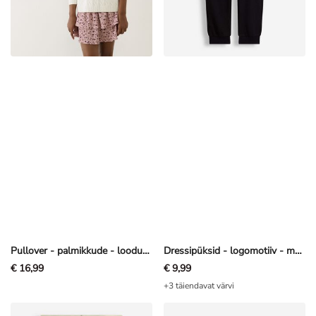
Pullover - palmikkude - loodusvalge
Dressipüksid - logomotiiv - must
€ 16,99
€ 9,99
+3 täiendavat värvi