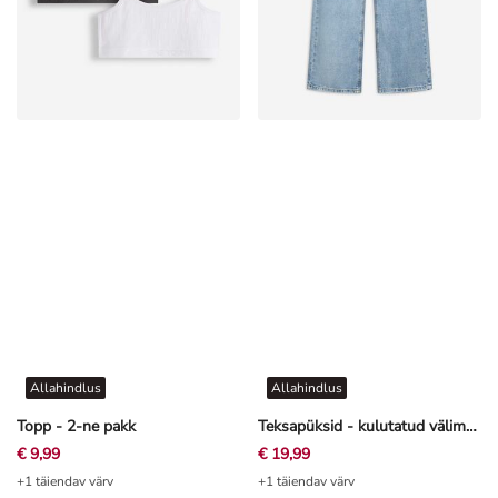
Allahindlus
Allahindlus
Topp - 2-ne pakk
Teksapüksid - kulutatud välimusega - sinine
€ 9,99
€ 19,99
+1 täiendav värv
+1 täiendav värv