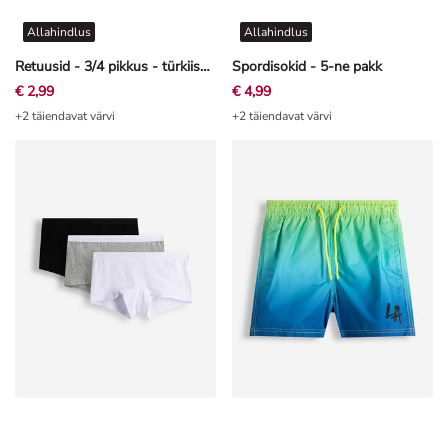
Allahindlus
Allahindlus
Retuusid - 3/4 pikkus - türkiissinine
Spordisokid - 5-ne pakk
€ 2,99
€ 4,99
+2 täiendavat värvi
+2 täiendavat värvi