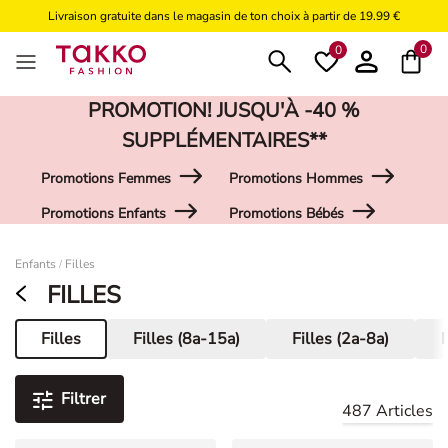
Livraison gratuite dans le magasin de ton choix à partir de 19.99 €
Livraison gratuite à partir de 49,99€
0
0
PROMOTION! JUSQU'À -40 %
SUPPLÉMENTAIRES**
Promotions Femmes
Promotions Hommes
Promotions Enfants
Promotions Bébés
Damen
Enfants
Filles
/
FILLES
Filles
Filles (8a-15a)
Filles (2a-8a)
Page actuelle
Filtrer
487 Articles