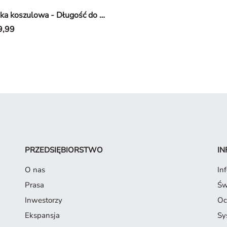
sukienka koszulowa - Długość do uda - Jasnoniebieski
9,99
PRZEDSIĘBIORSTWO
IN
O nas
In
Prasa
Św
Inwestorzy
Oc
Ekspansja
Sy