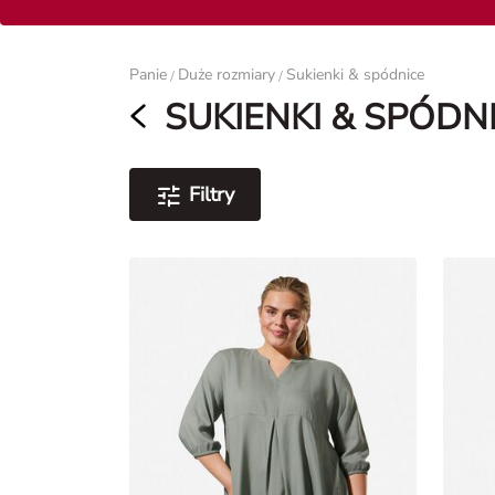
Panie
Panie
Duże rozmiary
Sukienki & spódnice
/
/
SUKIENKI & SPÓDN
Filtry