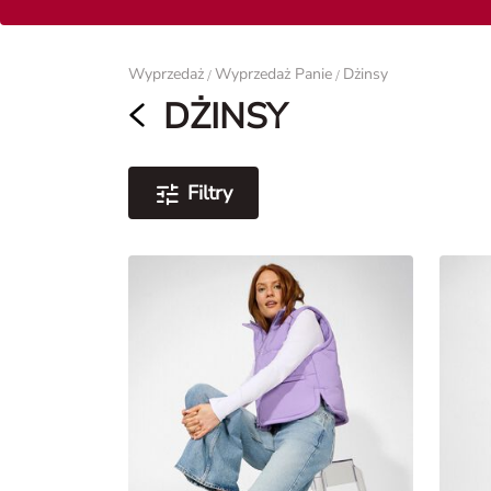
Panie
Wyprzedaż
Wyprzedaż Panie
Dżinsy
/
/
DŻINSY
Filtry