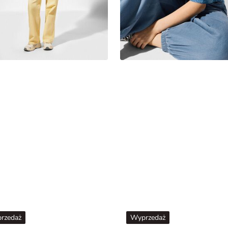
rzedaż
Wyprzedaż