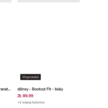
Wyprzedaż
spodnie capri - Skinny Fit - Granatowy
dżinsy - Bootcut Fit - bialy
ZŁ 89,99
+2 więcej kolorów