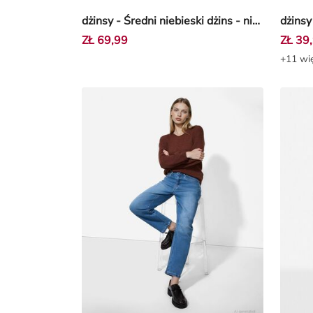
dżinsy - Średni niebieski dżins - niebieski
dżinsy 
ZŁ 69,99
ZŁ 39
+11 wię