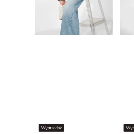
Wyprzedaż
Wyp