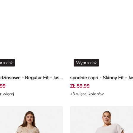
rzedaż
Wyprzedaż
szorty dżinsowe - Regular Fit - Jasnoniebieski
,99
ZŁ 59,99
r więcej
+3 więcej kolorów