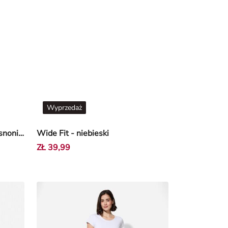
Wyprzedaż
spodnie capri - Skinny Fit - Jasnoniebieski
Wide Fit - niebieski
ZŁ 39,99