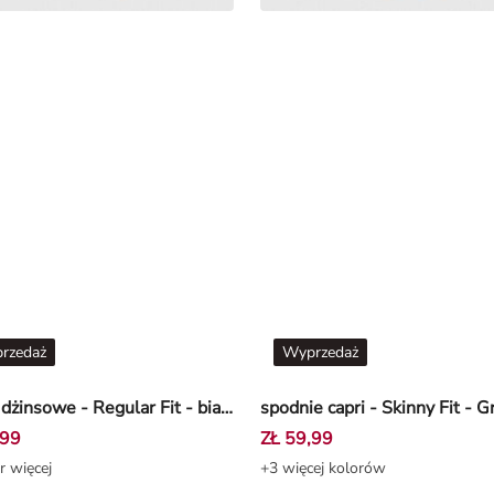
rzedaż
Wyprzedaż
szorty dżinsowe - Regular Fit - bialy
,99
ZŁ 59,99
r więcej
+3 więcej kolorów