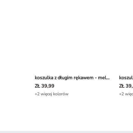
koszulka z długim rękawem - melanżowy - szary
ZŁ 39,99
ZŁ 39
+2 więcej kolorów
+2 więc