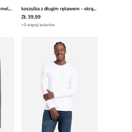
koszulka z długim rękawem - melanżowy - Morski
koszulka z długim rękawem - okrągły dekolt - Czarny
ZŁ 39,99
+3 więcej kolorów