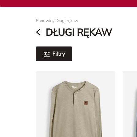
Panie
Panowie
Długi rękaw
/
DŁUGI RĘKAW
Filtry