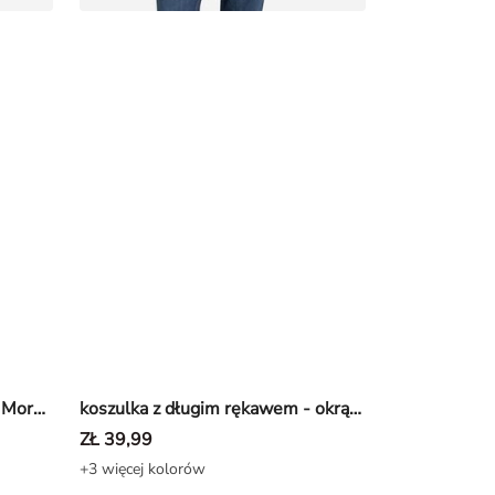
koszulka z długim rękawem - Morski
koszulka z długim rękawem - okrągły dekolt - bialy
ZŁ 39,99
+3 więcej kolorów