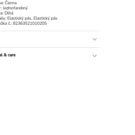
ba:
Čierna
r:
Jednofarebný
ka:
Dlhá
ily:
Elastický pás, Elastický pás
žka č.:
82363521010205
al & care