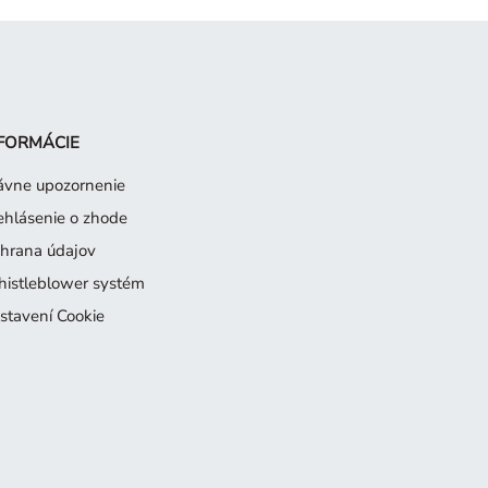
FORMÁCIE
ávne upozornenie
ehlásenie o zhode
hrana údajov
istleblower systém
stavení Cookie