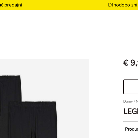
Dlhodobo zní
č predajní
€ 9
Dámy
/
N
LEG
Produc