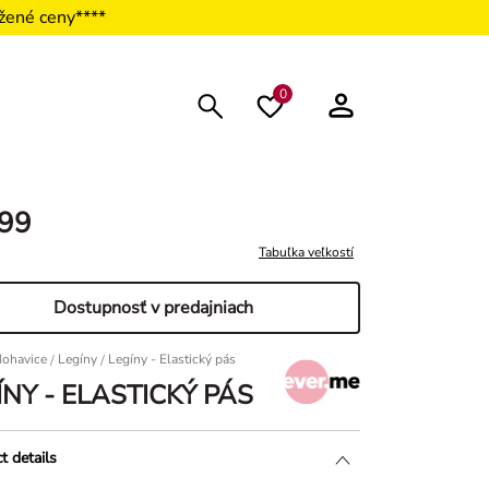
žené ceny****
0
,99
Tabuľka veľkostí
Dostupnosť v predajniach
ohavice
/
Legíny
Legíny - Elastický pás
ÍNY - ELASTICKÝ PÁS
t details