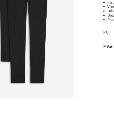
Far
Vzo
Dĺž
Deta
Polo
Fit
Materi