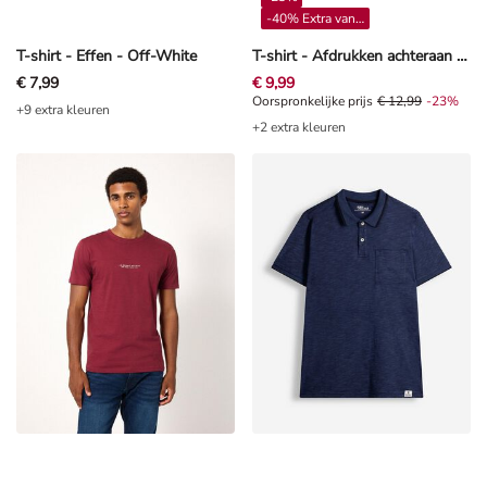
-40% Extra vanaf 4**
T-shirt - Effen - Off-White
T-shirt - Afdrukken achteraan - Lichtblauw
€ 7,99
€ 9,99
Oorspronkelijke prijs € 12,99, Kor
Oorspronkelijke prijs
€ 12,99
-23%
+9 extra kleuren
+2 extra kleuren