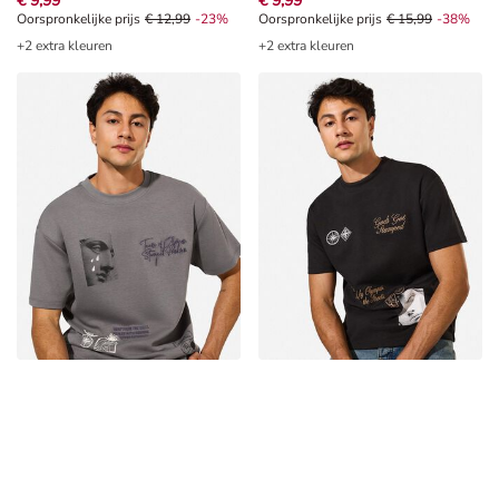
€ 9,99
€ 9,99
Oorspronkelijke prijs € 12,99, Korting -23%
Oorspronkelijke prijs
€ 12,99
-23%
Oorspronkelijke prijs € 15,99, Kor
Oorspronkelijke prijs
€ 15,99
-38%
+2 extra kleuren
+2 extra kleuren