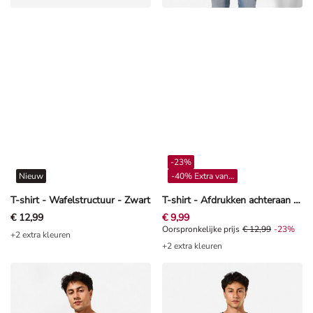
-23%
Nieuw
-40% Extra vanaf 4**
T-shirt - Wafelstructuur - Zwart
T-shirt - Afdrukken achteraan - wit
€ 12,99
€ 9,99
Oorspronkelijke prijs € 12,99, Kor
Oorspronkelijke prijs
€ 12,99
-23%
+2 extra kleuren
+2 extra kleuren