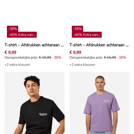
-38%
-38%
-40% Extra vanaf 4**
-40% Extra vanaf 4**
T-shirt - Afdrukken achteraan - Donkergrijs
T-shirt - Afdrukken achteraan - Zwart
€ 9,99
€ 9,99
Oorspronkelijke prijs € 15,99, Korting -38%
Oorspronkelijke prijs
€ 15,99
-38%
Oorspronkelijke prijs € 15,99, Kor
Oorspronkelijke prijs
€ 15,99
-38%
+2 extra kleuren
+2 extra kleuren