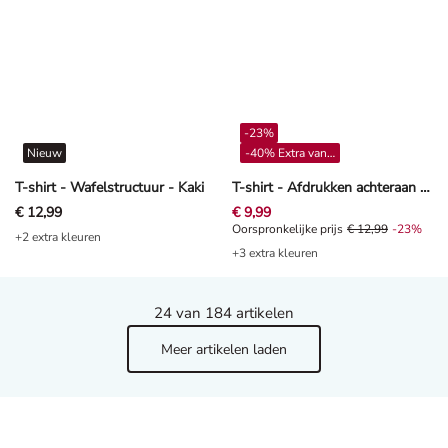
-23%
Nieuw
-40% Extra vanaf 4**
T-shirt - Wafelstructuur - Kaki
T-shirt - Afdrukken achteraan - Mintgroen
€ 12,99
€ 9,99
Oorspronkelijke prijs € 12,99, Kor
Oorspronkelijke prijs
€ 12,99
-23%
+2 extra kleuren
+3 extra kleuren
24
van 184 artikelen
Meer artikelen laden