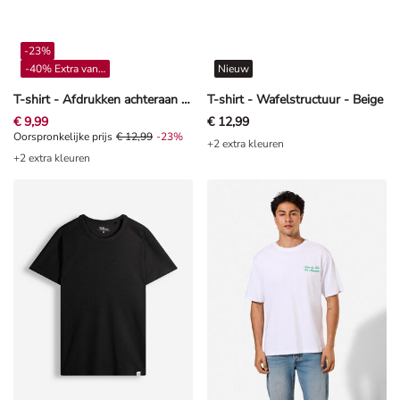
-23%
-40% Extra vanaf 4**
Nieuw
T-shirt - Afdrukken achteraan - wit
T-shirt - Wafelstructuur - Beige
€ 9,99
€ 12,99
Oorspronkelijke prijs € 12,99, Korting -23%
Oorspronkelijke prijs
€ 12,99
-23%
+2 extra kleuren
+2 extra kleuren