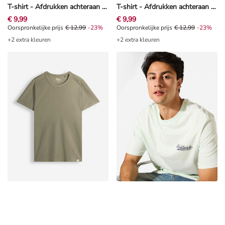
T-shirt - Afdrukken achteraan - Beige
T-shirt - Afdrukken achteraan - Zwart
€ 9,99
€ 9,99
Oorspronkelijke prijs € 12,99, Korting -23%
Oorspronkelijke prijs
€ 12,99
-23%
Oorspronkelijke prijs € 12,99, Kor
Oorspronkelijke prijs
€ 12,99
-23%
+2 extra kleuren
+2 extra kleuren