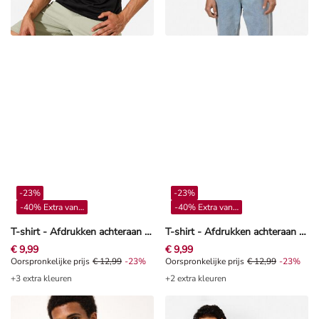
-23%
-23%
-40% Extra vanaf 4**
-40% Extra vanaf 4**
T-shirt - Afdrukken achteraan - Zwart
T-shirt - Afdrukken achteraan - Paars
€ 9,99
€ 9,99
Oorspronkelijke prijs € 12,99, Korting -23%
Oorspronkelijke prijs
€ 12,99
-23%
Oorspronkelijke prijs € 12,99, Kor
Oorspronkelijke prijs
€ 12,99
-23%
+3 extra kleuren
+2 extra kleuren