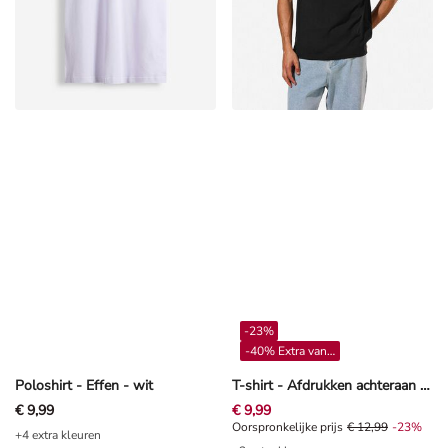
-23%
-40% Extra vanaf 4**
Poloshirt - Effen - wit
T-shirt - Afdrukken achteraan - Zwart
€ 9,99
€ 9,99
Oorspronkelijke prijs € 12,99, Kor
Oorspronkelijke prijs
€ 12,99
-23%
+4 extra kleuren