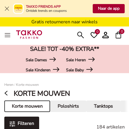
5€ voucher voor Takko Friends****
TAKKO FRIENDS APP
Naar de app
Gratis levering vanaf 49,99€
Ontdek trends en coupons
Gratis retourneren naar winkels
5€ voucher voor Takko Friends****
0
0
SALE! TOT -40% EXTRA**
Sale Dames
Sale Heren
Sale Kinderen
Sale Baby
Damen
Heren
Korte mouwen
/
KORTE MOUWEN
Korte mouwen
Poloshirts
Tanktops
Huidige pagina
Filteren
184 artikelen