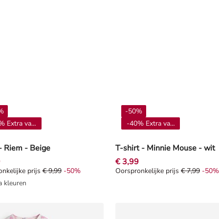
%
-50%
% Extra vanaf 4**
-40% Extra vanaf 4**
- Riem - Beige
T-shirt - Minnie Mouse - wit
9
€ 3,99
nkelijke prijs
€ 9,99
-50%
Oorspronkelijke prijs
€ 7,99
-50%
nkelijke prijs € 9,99, Korting -50%
Oorspronkelijke prijs € 7,99, K
a kleuren