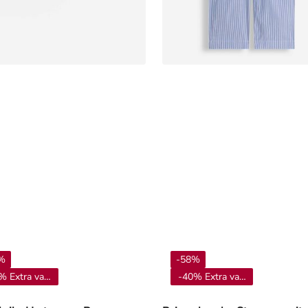
%
-58%
% Extra vanaf 4**
-40% Extra vanaf 4**