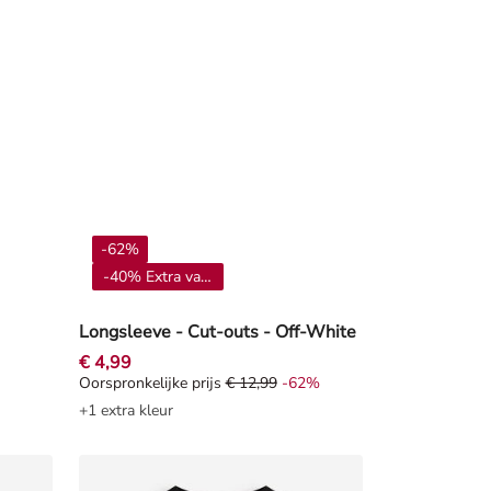
-62%
-40% Extra vanaf 4**
Longsleeve - Cut-outs - Off-White
€ 4,99
Oorspronkelijke prijs
€ 12,99
-62%
orting -50%
Oorspronkelijke prijs € 12,99, Korting -62%
+1 extra kleur