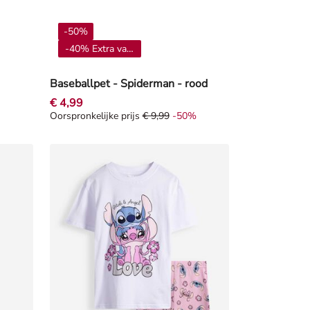
-50%
-40% Extra vanaf 4**
Baseballpet - Spiderman - rood
€ 4,99
Oorspronkelijke prijs
€ 9,99
-50%
orting -20%
Oorspronkelijke prijs € 9,99, Korting -50%