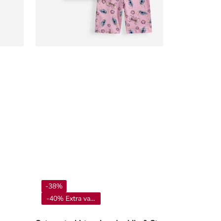
-38%
-40% Extra vanaf 4**