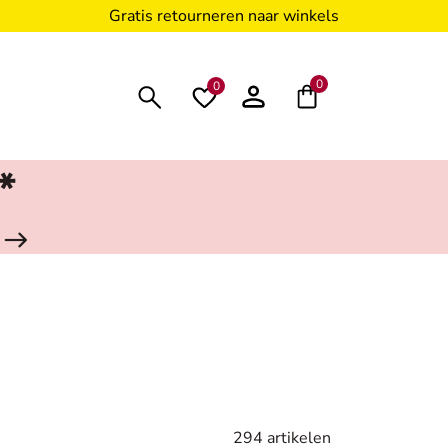
Gratis retourneren naar winkels
0
0
*
294 artikelen