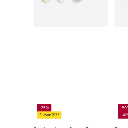
-25%
-50
3 voor 2***
-40