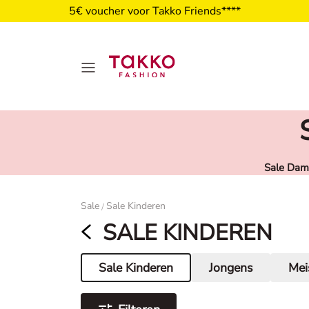
5€ voucher voor Takko Friends****
Sale Dam
Damen
Sale
Sale Kinderen
/
SALE KINDEREN
Sale Kinderen
Jongens
Mei
Huidige pagina