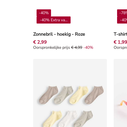
-40%
-78
-40% Extra vanaf 4**
-40
Zonnebril - hoekig - Roze
T-shir
€ 2,99
€ 1,9
Oorspronkelijke prijs
€ 4,99
-40%
Oorspro
Oorspronkelijke prijs € 4,99, Korting -40%
Oorspro