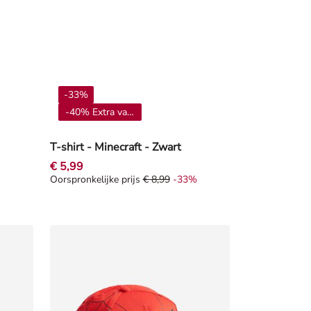
-33%
-40% Extra vanaf 4**
T-shirt - Minecraft - Zwart
€ 5,99
Oorspronkelijke prijs
€ 8,99
-33%
orting -50%
Oorspronkelijke prijs € 8,99, Korting -33%