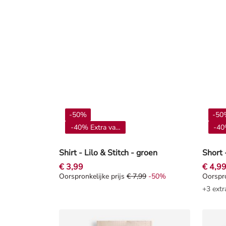
-50%
-50
-40% Extra vanaf 4**
-40
Shirt - Lilo & Stitch - groen
Short 
€ 3,99
€ 4,9
Oorspronkelijke prijs
€ 7,99
-50%
Oorspro
Oorspronkelijke prijs € 7,99, Korting -50%
Oorspro
+3 extr