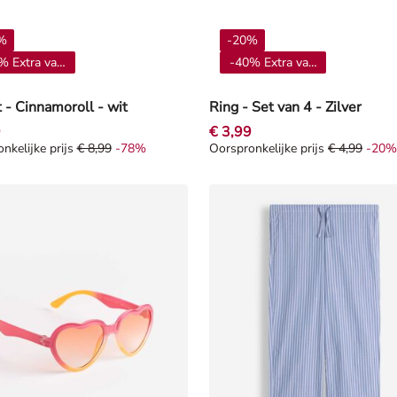
%
-20%
% Extra vanaf 4**
-40% Extra vanaf 4**
t - Cinnamoroll - wit
Ring - Set van 4 - Zilver
9
€ 3,99
nkelijke prijs
€ 8,99
-78%
Oorspronkelijke prijs
€ 4,99
-20%
nkelijke prijs € 8,99, Korting -78%
Oorspronkelijke prijs € 4,99, K