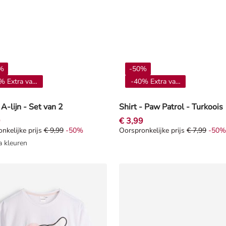
%
-50%
% Extra vanaf 4**
-40% Extra vanaf 4**
 A-lijn - Set van 2
Shirt - Paw Patrol - Turkoois
9
€ 3,99
nkelijke prijs
€ 9,99
-50%
Oorspronkelijke prijs
€ 7,99
-50%
nkelijke prijs € 9,99, Korting -50%
Oorspronkelijke prijs € 7,99, K
a kleuren