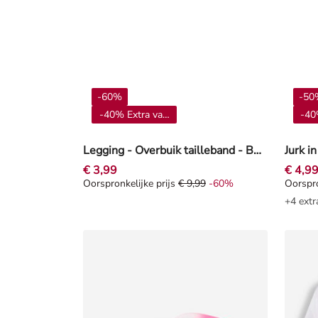
-60%
-50
-40% Extra vanaf 4**
-40
Legging - Overbuik tailleband - Beige
Jurk in
€ 3,99
€ 4,9
Oorspronkelijke prijs
€ 9,99
-60%
Oorspro
Oorspronkelijke prijs € 9,99, Korting -60%
Oorspro
+4 extr