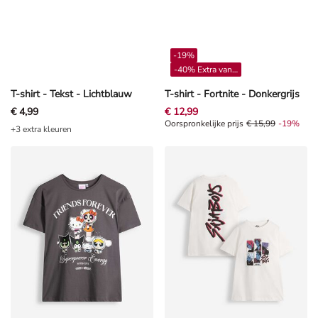
-19%
-40% Extra vanaf 4**
T-shirt - Tekst - Lichtblauw
T-shirt - Fortnite - Donkergrijs
€ 4,99
€ 12,99
Oorspronkelijke prijs € 15,99, Kor
Oorspronkelijke prijs
€ 15,99
-19%
+3 extra kleuren