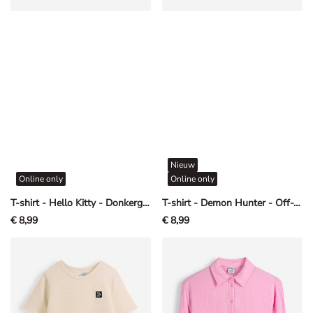
Nieuw
Online only
Online only
T-shirt - Hello Kitty - Donkergrijs
T-shirt - Demon Hunter - Off-White
€ 8,99
€ 8,99