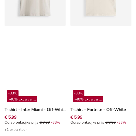
-33%
-33%
-40% Extra vanaf 4**
-40% Extra vanaf 4**
T-shirt - Inter Miami - Off-White
T-shirt - Fortnite - Off-White
€ 5,99
€ 5,99
Oorspronkelijke prijs € 8,99, Korting -33%
Oorspronkelijke prijs
€ 8,99
-33%
Oorspronkelijke prijs € 8,99, Kort
Oorspronkelijke prijs
€ 8,99
-33%
+1 extra kleur