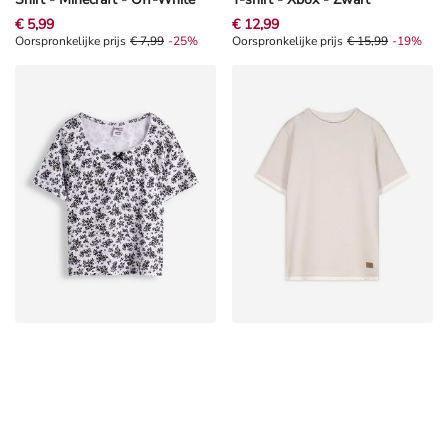
€ 5,99
€ 12,99
Oorspronkelijke prijs € 7,99, Korting -25%
Oorspronkelijke prijs
€ 7,99
-25%
Oorspronkelijke prijs € 15,99, Kor
Oorspronkelijke prijs
€ 15,99
-19%