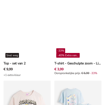
-33%
Snel weg
-40% Extra vanaf 4**
Top - set van 2
T-shirt - Geschulpte zoom - Lichtroze
€ 9,99
€ 3,99
Oorspronkelijke prijs € 5,99, Kort
Oorspronkelijke prijs
€ 5,99
-33%
+1 extra kleur