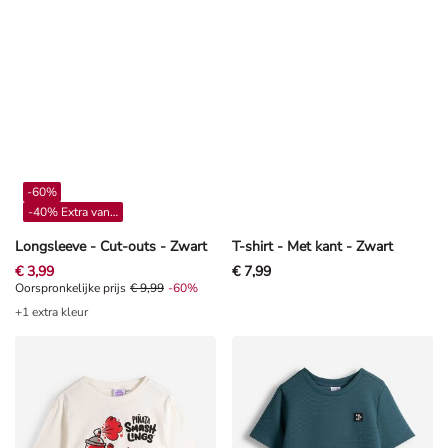
-60%
-40% Extra vanaf 4**
Longsleeve - Cut-outs - Zwart
T-shirt - Met kant - Zwart
€ 3,99
€ 7,99
Oorspronkelijke prijs € 9,99, Korting -60%
Oorspronkelijke prijs
€ 9,99
-60%
+1 extra kleur