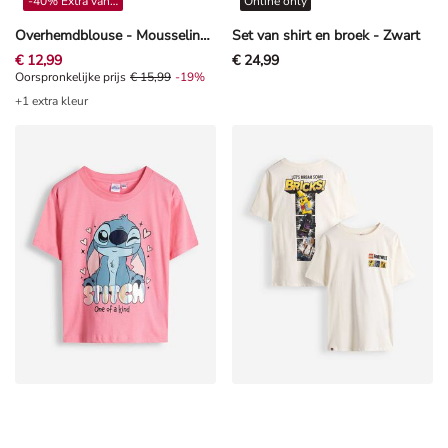
-40% Extra vanaf 4**
Online only
Overhemdblouse - Mousseline - Lichtroze
Set van shirt en broek - Zwart
€ 12,99
€ 24,99
Oorspronkelijke prijs € 15,99, Korting -19%
Oorspronkelijke prijs
€ 15,99
-19%
+1 extra kleur