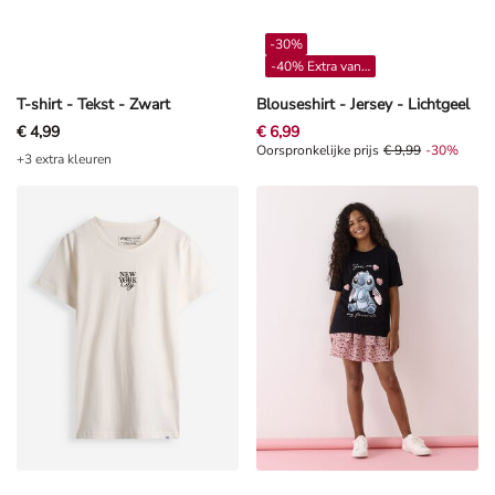
-30%
-40% Extra vanaf 4**
T-shirt - Tekst - Zwart
Blouseshirt - Jersey - Lichtgeel
€ 4,99
€ 6,99
Oorspronkelijke prijs € 9,99, Kort
Oorspronkelijke prijs
€ 9,99
-30%
+3 extra kleuren