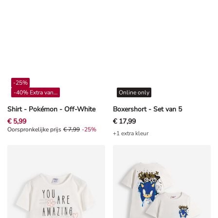
-25%
-40% Extra vanaf 4**
Online only
Shirt - Pokémon - Off-White
Boxershort - Set van 5
€ 5,99
€ 17,99
Oorspronkelijke prijs € 7,99, Korting -25%
Oorspronkelijke prijs
€ 7,99
-25%
+1 extra kleur