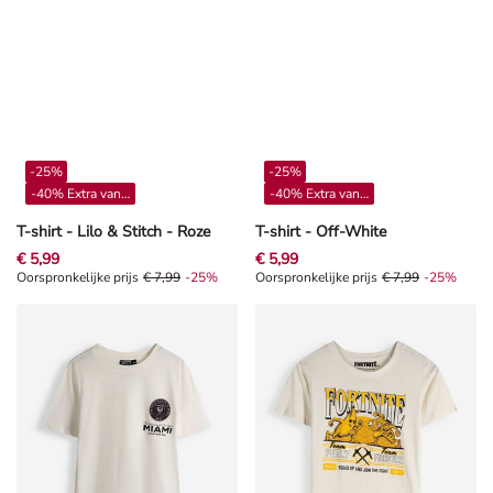
-25%
-25%
-40% Extra vanaf 4**
-40% Extra vanaf 4**
T-shirt - Lilo & Stitch - Roze
T-shirt - Off-White
€ 5,99
€ 5,99
Oorspronkelijke prijs € 7,99, Korting -25%
Oorspronkelijke prijs
€ 7,99
-25%
Oorspronkelijke prijs € 7,99, Kort
Oorspronkelijke prijs
€ 7,99
-25%