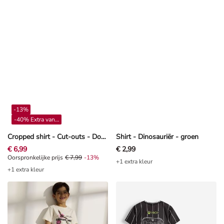
-13%
-40% Extra vanaf 4**
Cropped shirt - Cut-outs - Donkergrijs
Shirt - Dinosauriër - groen
€ 6,99
€ 2,99
Oorspronkelijke prijs € 7,99, Korting -13%
Oorspronkelijke prijs
€ 7,99
-13%
+1 extra kleur
+1 extra kleur