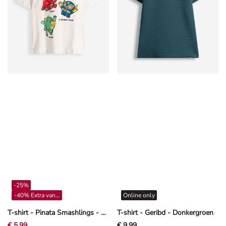
-25%
-40% Extra vanaf 4**
Online only
T-shirt - Pinata Smashlings - Off-White
T-shirt - Geribd - Donkergroen
€ 5,99
€ 9,99