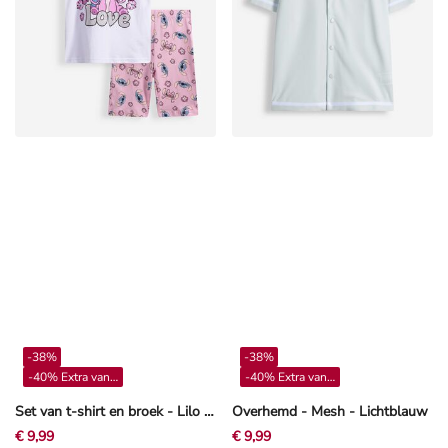
-38%
-38%
-40% Extra vanaf 4**
-40% Extra vanaf 4**
Set van t-shirt en broek - Lilo & Stitch - wit
Overhemd - Mesh - Lichtblauw
€ 9,99
€ 9,99