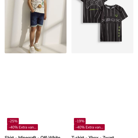
-25%
-19%
-40% Extra vanaf 4**
-40% Extra vanaf 4**
Shirt - Minecraft - Off-White
T-shirt - Xbox - Zwart