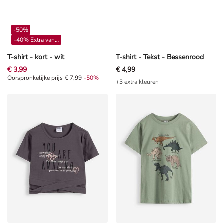
-50%
-40% Extra vanaf 4**
T-shirt - kort - wit
T-shirt - Tekst - Bessenrood
€ 3,99
€ 4,99
Oorspronkelijke prijs € 7,99, Korting -50%
Oorspronkelijke prijs
€ 7,99
-50%
+3 extra kleuren