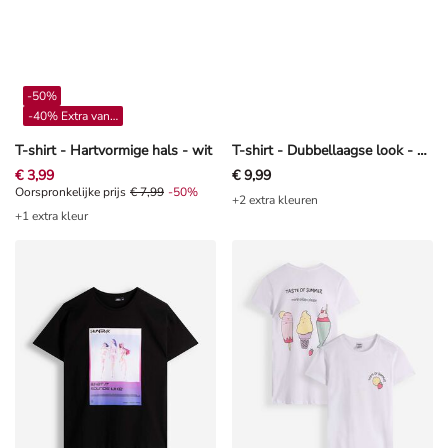
-50%
-40% Extra vanaf 4**
T-shirt - Hartvormige hals - wit
T-shirt - Dubbellaagse look - Lichtgrijs
€ 3,99
€ 9,99
Oorspronkelijke prijs € 7,99, Korting -50%
Oorspronkelijke prijs
€ 7,99
-50%
+2 extra kleuren
+1 extra kleur