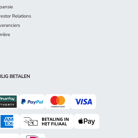
pansie
vestor Relations
veranciers
rrière
ILIG BETALEN