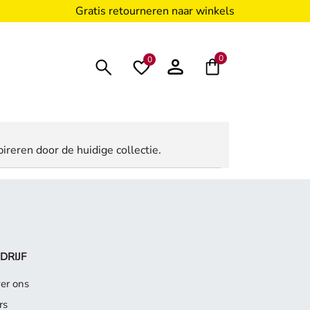
Gratis retourneren naar winkels
0
0
ireren door de huidige collectie.
DRIJF
er ons
rs