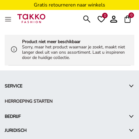
Gratis retourneren naar winkels
5€ voucher voor Takko Friends****
0
0
Product niet meer beschikbaar
Sorry, maar het product waarnaar je zoekt, maakt niet
langer deel uit van ons assortiment. Laat u inspireren
door de huidige collectie.
SERVICE
HERROEPING STARTEN
BEDRIJF
JURIDISCH