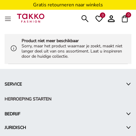
Gratis retourneren naar winkels
5€ voucher voor Takko Friends****
0
0
Product niet meer beschikbaar
Sorry, maar het product waarnaar je zoekt, maakt niet
langer deel uit van ons assortiment. Laat u inspireren
door de huidige collectie.
SERVICE
HERROEPING STARTEN
BEDRIJF
JURIDISCH