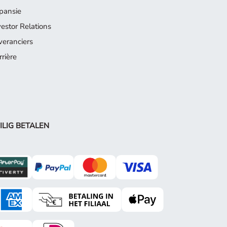
pansie
vestor Relations
veranciers
rrière
ILIG BETALEN