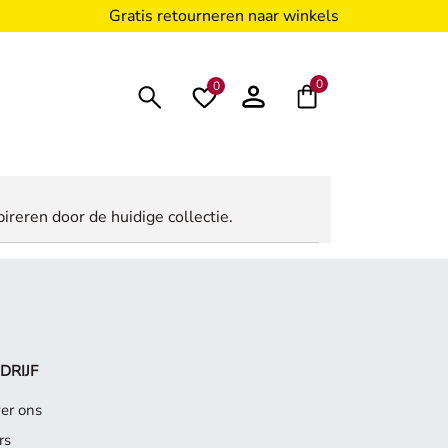
Gratis retourneren naar winkels
0
0
ireren door de huidige collectie.
DRIJF
er ons
rs