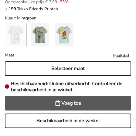
Oorspronkelijke prijs
€ 2,99
-33%
Oorspronkelijke prijs € 2,99, Korting -33%
+ 199
Takko Friends Punten
Kleur
: Mintgroen
Maat
Maattabel
Selecteer maat
Beschikbaarheid:
Online uitverkocht. Controleer de
beschikbaarheid in je winkel.
Voeg toe
Beschikbaarheid in de winkel