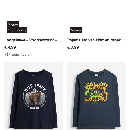
Nieuw
Online only
Nieuw
Longsleeve - Voorkantprint - Donkergrijs
Pyjama set van shirt en broek - Paw Patrol - Petrolblauw
€ 4,99
€ 7,99
+17 extra kleuren