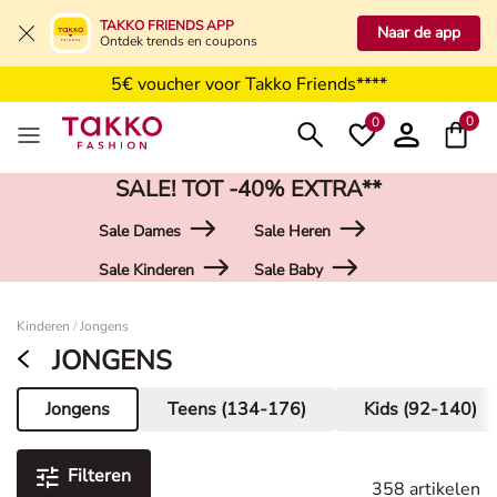
Gratis levering vanaf 49,99€
TAKKO FRIENDS APP
Naar de app
Ontdek trends en coupons
Gratis retourneren naar winkels
5€ voucher voor Takko Friends****
0
0
SALE! TOT -40% EXTRA**
Sale Dames
Sale Heren
Sale Kinderen
Sale Baby
Damen
Kinderen
Jongens
/
JONGENS
Jongens
Teens (134-176)
Kids (92-140)
Huidige pagina
Filteren
358 artikelen