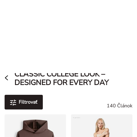
Vyhľadávač predajní
TAKKO FRIENDS APP
Do aplikácie
Objavte trendy a kupóny
Dlhodobo znížené ceny****
Vyhľadávač predajní
0
Damen
Dámy
Highlighty
College Look
/
/
CLASSIC COLLEGE LOOK –
DESIGNED FOR EVERY DAY
Filtrovať
140 Článok