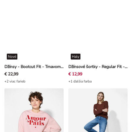
Nové
Haly
Džínsy - Bootcut Fit - Tmavomodrá
Džínsové šortky - Regular Fit - biely
€ 22,99
€ 12,99
+2 viac farieb
+1 ďalšia farba