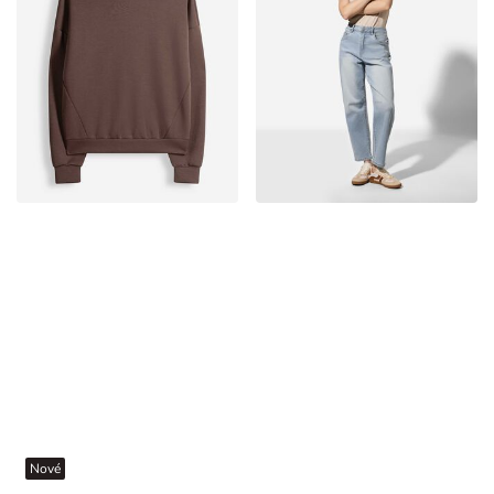
Nové
Mikina s kapucňou - Tmavo hnedá
Džínsy - Balónový strih - Svetlo modrá