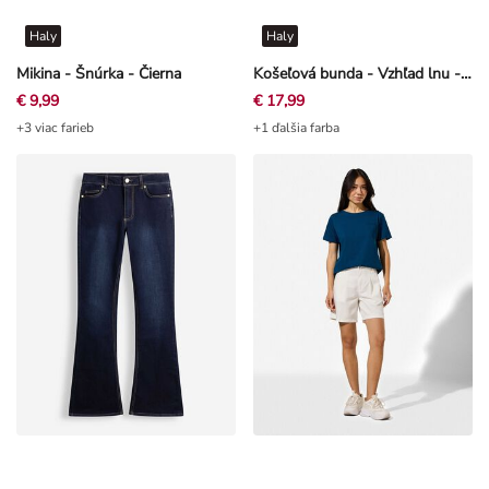
Haly
Haly
Mikina - Šnúrka - Čierna
Košeľová bunda - Vzhľad lnu - Tmavo hnedá
€ 9,99
€ 17,99
+3 viac farieb
+1 ďalšia farba