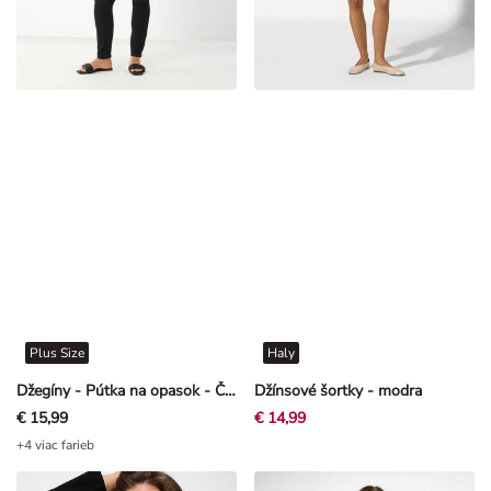
Plus Size
Haly
Džegíny - Pútka na opasok - Čierna
Džínsové šortky - modra
€ 15,99
€ 14,99
+4 viac farieb