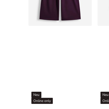
Neu
Neu
Online only
Onli