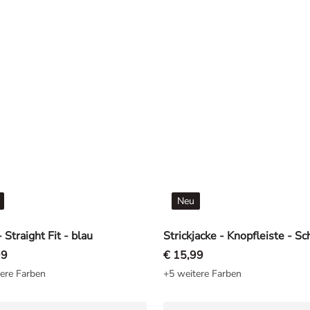
Neu
 Straight Fit - blau
Strickjacke - Knopfleiste - S
99
€ 15,99
ere Farben
+5 weitere Farben