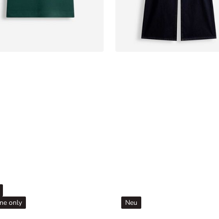
ne only
Neu