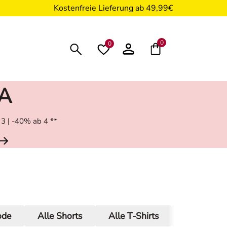
Kostenfreie Lieferung ab 49,99€
0
0
RA
 3 | -40% ab 4 **
ode
Alle Shorts
Alle T-Shirts
Alle Bluse