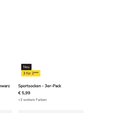
Neu
3 für 2***
chwarz
Sportsocken - 3er-Pack
€ 5,99
+3 weitere Farben