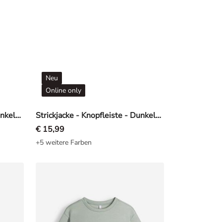
Neu
Online only
Sweatjacke - Soft-Touch - Dunkelbraun
Strickjacke - Knopfleiste - Dunkelgrün
€ 15,99
+5 weitere Farben