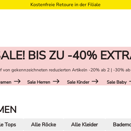
Kostenfreie Retoure in der Filiale
ALE! BIS ZU -40% EXT
f von gekennzeichneten reduzierten Artikeln -20% ab 2 | -30% ab
Damen
Sale Herren
Sale Kinder
Sale Baby
MEN
le Tops
Alle Röcke
Alle Kleider
Badem