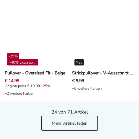
-25%
-40% Extra ab 4**
Neu
Pullover - Oversized Fit - Beige
Strickpullover - V-Ausschnitt - Dunkelbraun
€ 14,99
€ 9,99
Originalpreis € 19,99, Rabat -25%
Originalpreis
€ 19,99
-25%
+6 weitere Farben
+2 weitere Farben
24
von 71 Artikel
Mehr Artikel laden