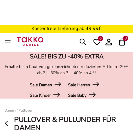
Kostenfreie Retoure in der Filiale
TAKKO FRIENDS APP
Zur App
Trends & Coupons entdecken
Kostenfreie Lieferung ab 49,99€
5€ Gutschein nach Registrierung*
0
0
SALE! BIS ZU -40% EXTRA
Erhalte beim Kauf von gekennzeichneten reduzierten Artikeln -20%
ab 2 | -30% ab 3 | -40% ab 4 **
Sale Damen
Sale Herren
Sale Kinder
Sale Baby
Damen
Damen
Pullover
/
PULLOVER & PULLUNDER FÜR
DAMEN
Entdecke bei Takko Fashion eine
vielfältige Auswahl an