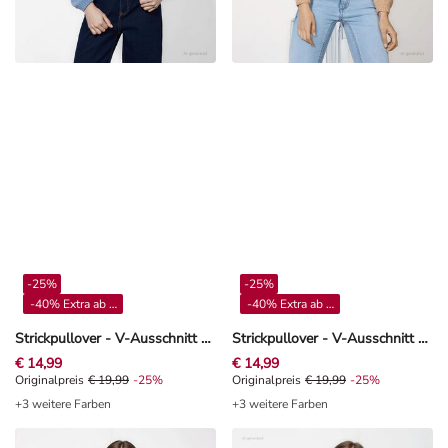
-25%
-25%
-40% Extra ab 4**
-40% Extra ab 4**
Strickpullover - V-Ausschnitt - blau
Strickpullover - V-Ausschnitt - Beige
€ 14,99
€ 14,99
Originalpreis € 19,99, Rabat -25%
Originalpreis
€ 19,99
-25%
Originalpreis € 19,99, Rabat -25%
Originalpreis
€ 19,99
-25%
+3 weitere Farben
+3 weitere Farben