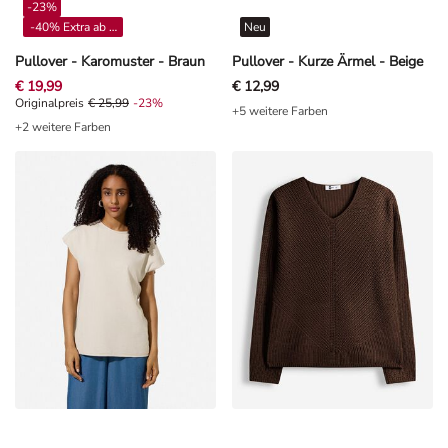
-40% Extra ab 4**
Neu
Pullover - Karomuster - Braun
Pullover - Kurze Ärmel - Beige
€ 19,99
€ 12,99
Originalpreis € 25,99, Rabat -23%
Originalpreis
€ 25,99
-23%
+5 weitere Farben
+2 weitere Farben