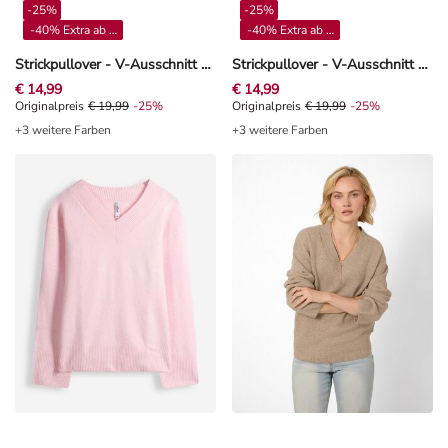
-40% Extra ab 4**
-40% Extra ab 4**
Strickpullover - V-Ausschnitt - Dunkelblau
Strickpullover - V-Ausschnitt - Braun
€ 14,99
€ 14,99
Originalpreis € 19,99, Rabat -25%
Originalpreis
€ 19,99
-25%
Originalpreis € 19,99, Rabat -25%
Originalpreis
€ 19,99
-25%
+3 weitere Farben
+3 weitere Farben