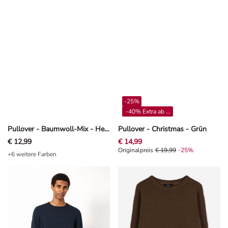
-25%
-40% Extra ab 4**
Pullover - Baumwoll-Mix - Hellgrau
Pullover - Christmas - Grün
€ 12,99
€ 14,99
Originalpreis € 19,99, Rabat -25%
Originalpreis
€ 19,99
-25%
+6 weitere Farben