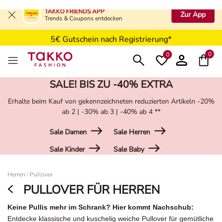
Kostenfreie Retoure in der Filiale
TAKKO FRIENDS APP
Zur App
Trends & Coupons entdecken
Kostenfreie Lieferung ab 49,99€
5€ Gutschein nach Registrierung*
0
0
SALE! BIS ZU -40% EXTRA
Erhalte beim Kauf von gekennzeichneten reduzierten Artikeln -20%
ab 2 | -30% ab 3 | -40% ab 4 **
Sale Damen
Sale Herren
Sale Kinder
Sale Baby
Damen
Herren
Pullover
/
PULLOVER FÜR HERREN
Keine Pullis mehr im Schrank? Hier kommt Nachschub:
Entdecke klassische und kuschelig weiche Pullover für gemütliche