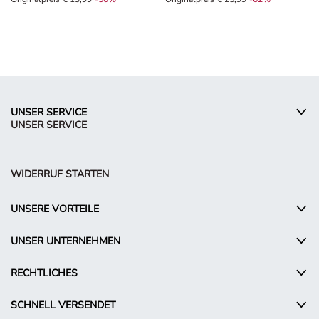
Originalpreis € 13,99, Rabat -50%
Originalpreis € 25,99, Rabat -62%
UNSER SERVICE
UNSER SERVICE
WIDERRUF STARTEN
UNSERE VORTEILE
UNSER UNTERNEHMEN
RECHTLICHES
SCHNELL VERSENDET