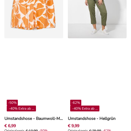
-50%
-62%
-40% Extra ab 4**
-40% Extra ab 4**
Umstandshose - Baumwoll-Mix - Orange
Umstandshose - Hellgrün
€ 6,99
€ 9,99
Originalpreis
€ 13,99
-50%
Originalpreis
€ 25,99
-62%