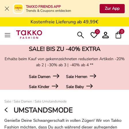
5€ Gutschein nach Registrierung*
TAKKO FRIENDS APP
Zur App
Trends & Coupons entdecken
Kostenfreie Retoure in der Filiale
Kostenfreie Lieferung ab 49,99€
5€ Gutschein nach Registrierung*
0
0
SALE! BIS ZU -40% EXTRA
Erhalte beim Kauf von gekennzeichneten reduzierten Artikeln -20%
ab 2 | -30% ab 3 | -40% ab 4 **
Sale Damen
Sale Herren
Sale Kinder
Sale Baby
Damen
Sale
Sale Damen
Sale Umstandsmode
/
/
UMSTANDSMODE
Genieße Deine Schwangerschaft in vollen Zügen! Wir von Takko
Fashion möchten, dass Du auch während dieser aufregenden