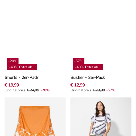
-20%
-57%
-40% Extra ab 4**
-40% Extra ab 4**
Shorts - 2er-Pack
Bustier - 2er-Pack
€ 19,99
€ 12,99
Originalpreis € 24,99, Rabat -20%
Originalpreis
€ 24,99
-20%
Originalpreis € 29,99, Rabat -57%
Originalpreis
€ 29,99
-57%