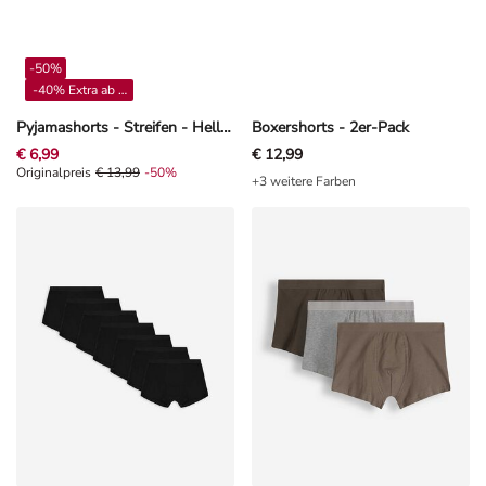
-50%
-40% Extra ab 4**
Pyjamashorts - Streifen - Hellblau
Boxershorts - 2er-Pack
€ 6,99
€ 12,99
Originalpreis € 13,99, Rabat -50%
Originalpreis
€ 13,99
-50%
+3 weitere Farben