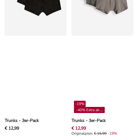
-19%
-40% Extra ab 4**
Trunks - 3er-Pack
Trunks - 3er-Pack
€ 12,99
€ 12,99
Originalpreis € 15,99, Rabat -19%
Originalpreis
€ 15,99
-19%