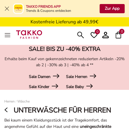
5€ Gutschein nach Registrierung*
TAKKO FRIENDS APP
Zur App
Trends & Coupons entdecken
Kostenfreie Retoure in der Filiale
Kostenfreie Lieferung ab 49,99€
5€ Gutschein nach Registrierung*
0
0
SALE! BIS ZU -40% EXTRA
Erhalte beim Kauf von gekennzeichneten reduzierten Artikeln -20%
ab 2 | -30% ab 3 | -40% ab 4 **
Sale Damen
Sale Herren
Sale Kinder
Sale Baby
Damen
Herren
Wäsche
/
UNTERWÄSCHE FÜR HERREN
Bei kaum einem Kleidungsstück ist der Tragekomfort, das
angenehme Gefühl auf der Haut und eine
uneingeschränkte