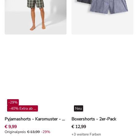
-29%
-40% Extra ab 4**
Neu
Pyjamashorts - Karomuster - Mint
Boxershorts - 2er-Pack
€ 9,99
€ 12,99
Originalpreis € 13,99, Rabat -29%
Originalpreis
€ 13,99
-29%
+3 weitere Farben