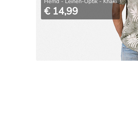
Hemd - Leinen-Optik - Khaki
€ 14,99