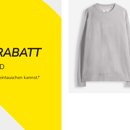
RABATT
ND
intauschen kannst.*