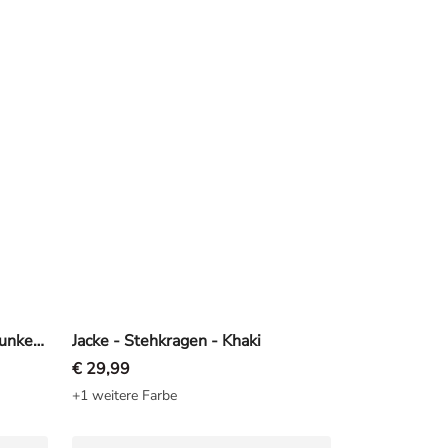
Pullover - Baumwoll-Mix - Dunkelgrau
Jacke - Stehkragen - Khaki
€ 29,99
+1 weitere Farbe