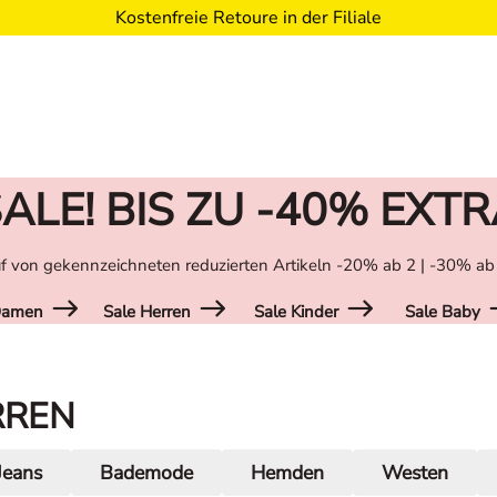
Kostenfreie Retoure in der Filiale
ALE! BIS ZU -40% EXT
f von gekennzeichneten reduzierten Artikeln -20% ab 2 | -30% ab
Damen
Sale Herren
Sale Kinder
Sale Baby
RREN
Jeans
Bademode
Hemden
Westen