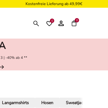
Kostenfreie Lieferung ab 49,99€
0
0
RA
 3 | -40% ab 4 **
Langarmshirts
Hosen
Sweatjacken
Sw