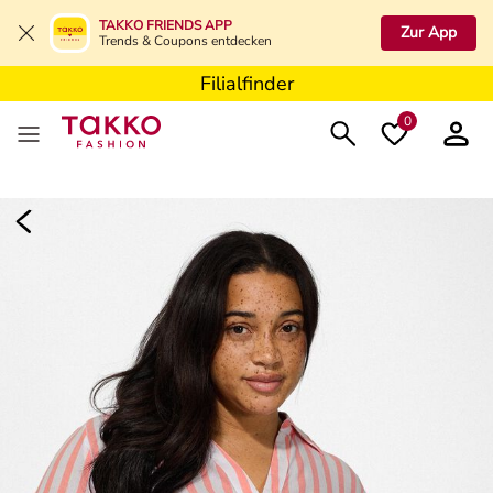
Filialfinder
TAKKO FRIENDS APP
Zur App
Trends & Coupons entdecken
Filialfinder
Filialfinder
0
Damen