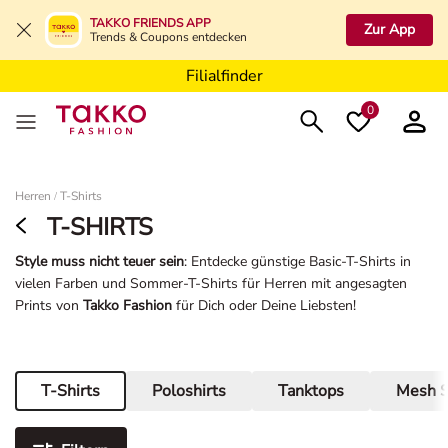
Filialfinder
TAKKO FRIENDS APP
Zur App
Trends & Coupons entdecken
Filialfinder
Filialfinder
0
Damen
Herren
T-Shirts
/
T-SHIRTS
Style muss nicht teuer sein
: Entdecke günstige Basic-T-Shirts in
vielen Farben und Sommer-T-Shirts für Herren mit angesagten
Prints von
Takko Fashion
für Dich oder Deine Liebsten!
T-Shirts
Poloshirts
Tanktops
Mesh S
Aktuelle Seite