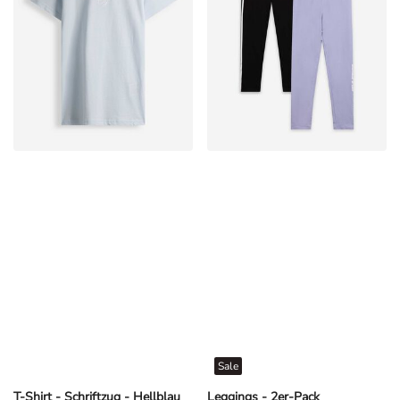
Sale
T-Shirt - Schriftzug - Hellblau
Leggings - 2er-Pack