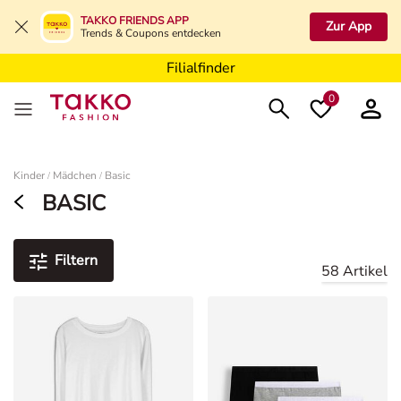
Filialfinder
TAKKO FRIENDS APP
Zur App
Trends & Coupons entdecken
Filialfinder
Filialfinder
0
Damen
Kinder
Mädchen
Basic
/
/
BASIC
Filtern
58 Artikel