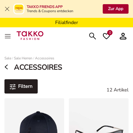
Filialfinder
TAKKO FRIENDS APP
Zur App
Trends & Coupons entdecken
Filialfinder
Filialfinder
0
Damen
Sale
Sale Herren
Accessoires
/
/
ACCESSOIRES
Filtern
12 Artikel