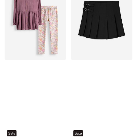
Sale
Sale
Set aus Kleid und Leggings - Musselin - Dunkelrot
Faltenrock - Twill - Schwarz