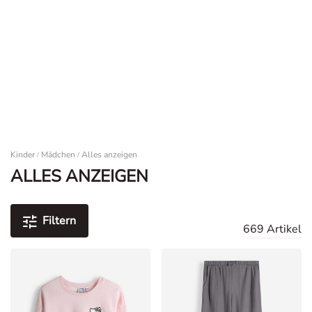
Filialfinder
TAKKO FRIENDS APP
Zur App
Trends & Coupons entdecken
Filialfinder
Filialfinder
0
Damen
Kinder
Mädchen
Alles anzeigen
/
/
ALLES ANZEIGEN
Filtern
669 Artikel