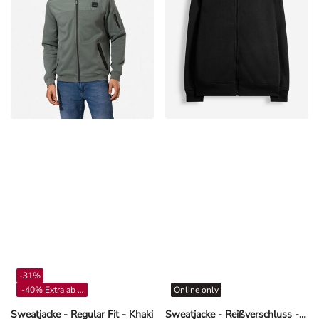
-31%
-40% Extra ab 4**
Online only
Sweatjacke - Regular Fit - Khaki
Sweatjacke - Reißverschluss - Schwarz