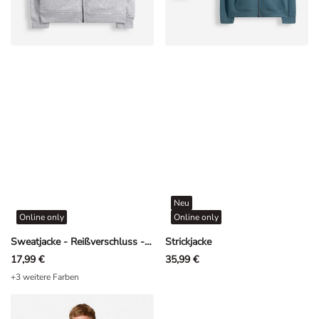
Neu
Online only
Online only
Sweatjacke - Reißverschluss - Hellgrau
Strickjacke
17,99 €
35,99 €
+3 weitere Farben