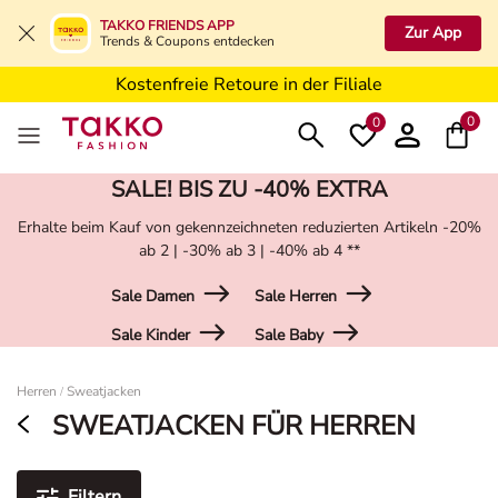
5€ Gutschein nach Registrierung*
TAKKO FRIENDS APP
Zur App
Trends & Coupons entdecken
Kostenfreie Lieferung ab 19,99€ in Deine Filiale
Kostenfreie Retoure in der Filiale
5€ Gutschein nach Registrierung*
0
0
SALE! BIS ZU -40% EXTRA
Erhalte beim Kauf von gekennzeichneten reduzierten Artikeln -20%
ab 2 | -30% ab 3 | -40% ab 4 **
Sale Damen
Sale Herren
Sale Kinder
Sale Baby
Damen
Herren
Sweatjacken
/
SWEATJACKEN FÜR HERREN
Filtern