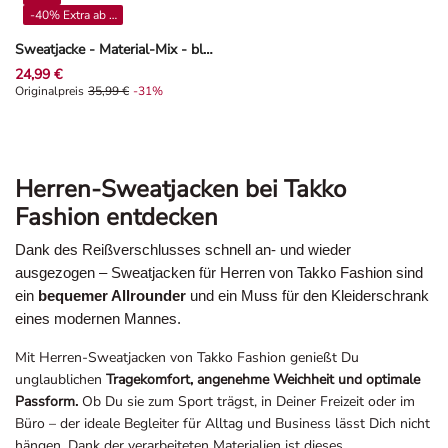
-40% Extra ab 4**
Sweatjacke - Material-Mix - blau
24,99 €
Originalpreis 35,99 €, Rabat -31%
Originalpreis
35,99 €
-31%
Herren-Sweatjacken bei Takko
Fashion entdecken
Dank des Reißverschlusses schnell an- und wieder
ausgezogen – Sweatjacken für Herren von Takko Fashion sind
ein
bequemer Allrounder
und ein Muss für den Kleiderschrank
eines modernen Mannes.
Mit Herren-Sweatjacken von Takko Fashion genießt Du
unglaublichen
Tragekomfort, angenehme Weichheit und optimale
Passform.
Ob Du sie zum Sport trägst, in Deiner Freizeit oder im
Büro – der ideale Begleiter für Alltag und Business lässt Dich nicht
hängen. Dank der verarbeiteten Materialien ist dieses