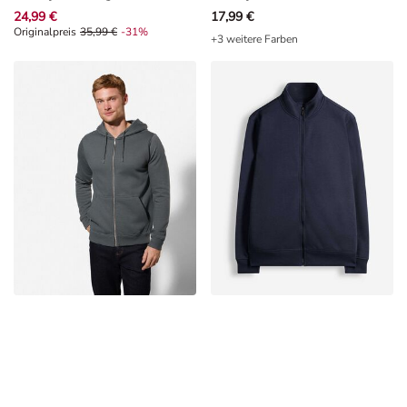
24,99 €
17,99 €
Originalpreis 35,99 €, Rabat -31%
Originalpreis
35,99 €
-31%
+3 weitere Farben