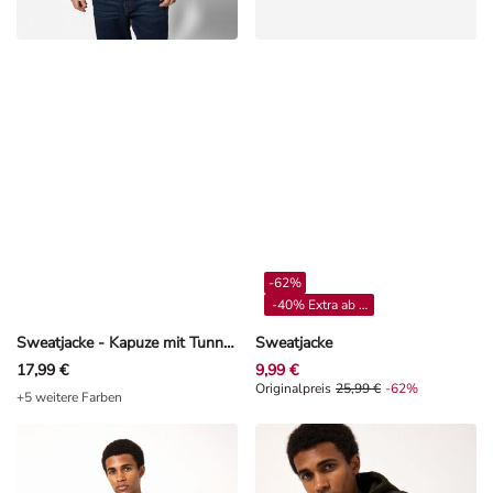
-62%
-40% Extra ab 4**
Sweatjacke - Kapuze mit Tunnelzug - Khaki
Sweatjacke
17,99 €
9,99 €
Originalpreis 25,99 €, Rabat -62%
Originalpreis
25,99 €
-62%
+5 weitere Farben