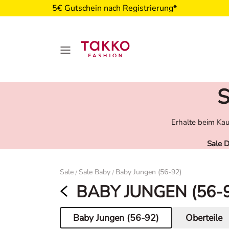
5€ Gutschein nach Registrierung*
S
Erhalte beim Kau
Sale 
Damen
Sale
Sale Baby
Baby Jungen (56-92)
/
/
BABY JUNGEN (56-
Baby Jungen (56-92)
Oberteile
Aktuelle Seite