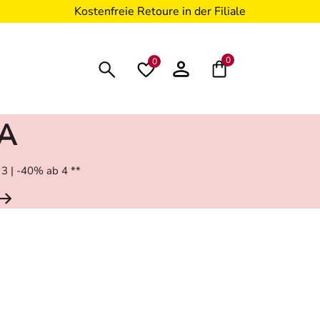
Kostenfreie Retoure in der Filiale
0
0
RA
 3 | -40% ab 4 **