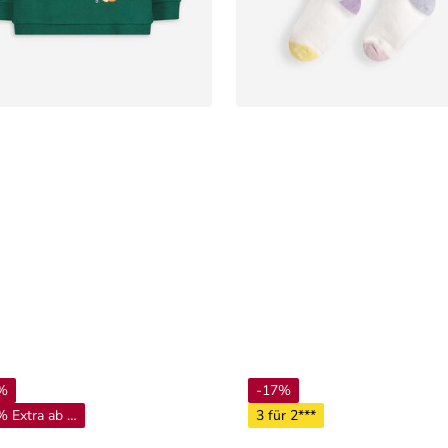
%
-17%
 Extra ab 4**
3 für 2***