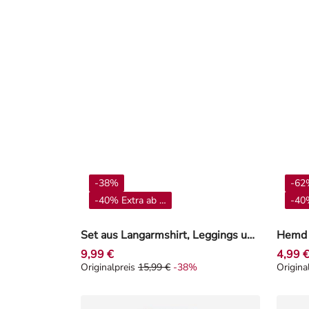
-38%
-62
-40% Extra ab 4**
-40%
Set aus Langarmshirt, Leggings und Lätzchen - Winnie Puuh - Beige
Hemd -
9,99 €
4,99 
Originalpreis
15,99 €
-38%
Origina
Originalpreis 15,99 €, Rabat -38%
Origin