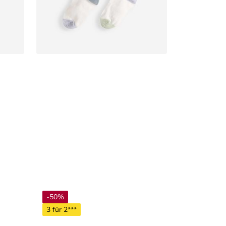
-50%
3 für 2***