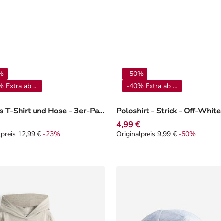
%
-50%
 Extra ab 4**
-40% Extra ab 4**
Set aus T-Shirt und Hose - 3er-Pack - Beige
Poloshirt - Strick - Off-White
€
4,99 €
lpreis
12,99 €
-23%
Originalpreis
9,99 €
-50%
alpreis 12,99 €, Rabat -23%
Originalpreis 9,99 €, Rabat -5