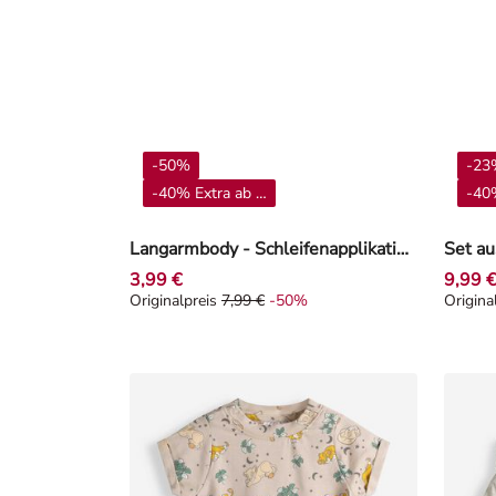
-50%
-23
-40% Extra ab 4**
-40%
Langarmbody - Schleifenapplikation - Off-White
3,99 €
9,99 
Originalpreis
7,99 €
-50%
Origina
Originalpreis 7,99 €, Rabat -50%
Origin