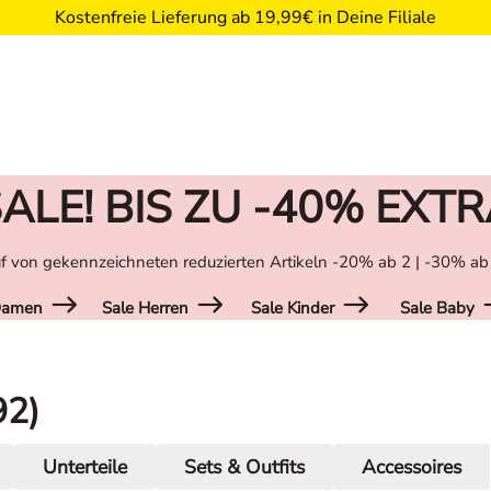
Kostenfreie Lieferung ab 19,99€ in Deine Filiale
ALE! BIS ZU -40% EXT
f von gekennzeichneten reduzierten Artikeln -20% ab 2 | -30% ab
Damen
Sale Herren
Sale Kinder
Sale Baby
92)
Unterteile
Sets & Outfits
Accessoires