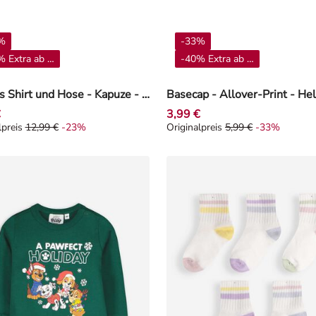
%
-33%
 Extra ab 4**
-40% Extra ab 4**
Set aus Shirt und Hose - Kapuze - Mint
Basecap - Allover-Print - Hel
€
3,99 €
lpreis
12,99 €
-23%
Originalpreis
5,99 €
-33%
alpreis 12,99 €, Rabat -23%
Originalpreis 5,99 €, Rabat -3