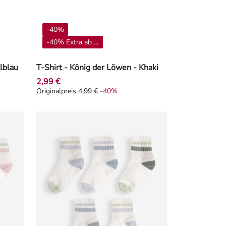
-40%
-40% Extra ab 4**
lblau
T-Shirt - König der Löwen - Khaki
2,99 €
Originalpreis
4,99 €
-40%
3%
Originalpreis 4,99 €, Rabat -40%