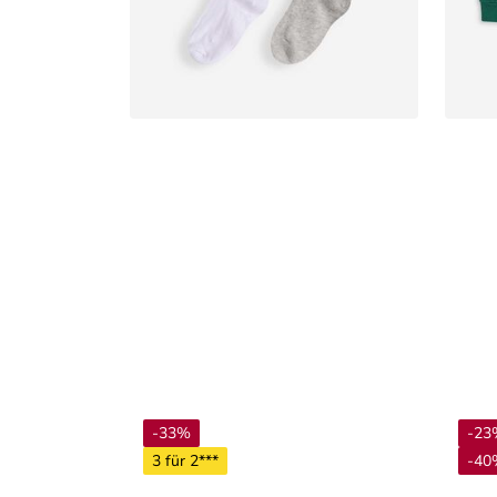
-33%
-23
3 für 2***
-40%