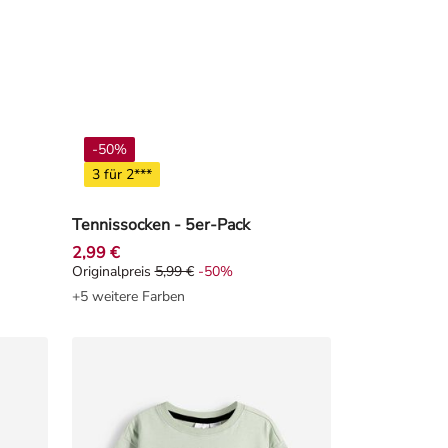
-50%
3 für 2***
Tennissocken - 5er-Pack
2,99 €
Originalpreis
5,99 €
-50%
0%
Originalpreis 5,99 €, Rabat -50%
+5 weitere Farben