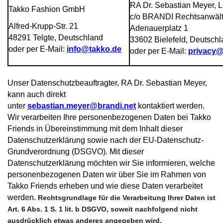
RA Dr. Sebastian Meyer, L
Takko Fashion GmbH
c/o BRANDI Rechtsanwäl
Alfred-Krupp-Str. 21
Adenauerplatz 1
48291 Telgte, Deutschland
33602 Bielefeld, Deutsch
oder per E-Mail:
info@takko.de
oder per E-Mail:
privacy@
Unser Datenschutzbeauftragter, RA Dr. Sebastian Meyer,
kann auch direkt
unter
sebastian.meyer@brandi.net
kontaktiert werden.
Wir verarbeiten Ihre personenbezogenen Daten bei Takko
Friends in Übereinstimmung mit dem Inhalt dieser
Datenschutzerklärung sowie nach der EU-Datenschutz-
Grundverordnung (DSGVO). Mit dieser
Datenschutzerklärung möchten wir Sie informieren, welche
personenbezogenen Daten wir über Sie im Rahmen von
Takko Friends erheben und wie diese Daten verarbeitet
werden.
Rechtsgrundlage für die Verarbeitung Ihrer Daten ist
Art. 6 Abs. 1 S. 1 lit. b DSGVO, soweit nachfolgend nicht
ausdrücklich etwas anderes angegeben wird.