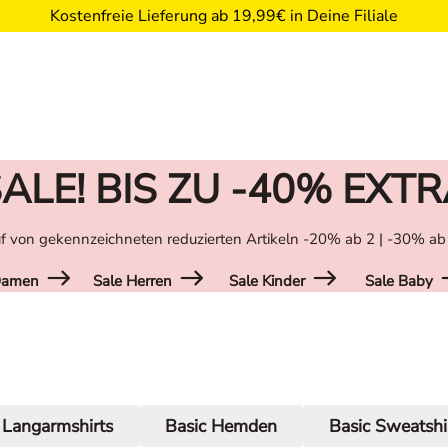
Kostenfreie Lieferung ab 19,99€ in Deine Filiale
ALE! BIS ZU -40% EXT
f von gekennzeichneten reduzierten Artikeln -20% ab 2 | -30% ab
Damen
Sale Herren
Sale Kinder
Sale Baby
 Langarmshirts
Basic Hemden
Basic Sweatshi