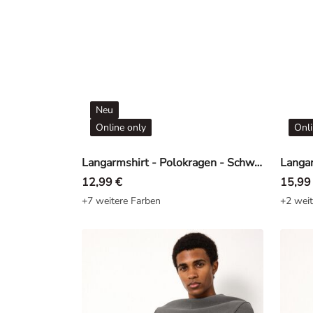
Neu
Online only
Onli
Langarmshirt - Polokragen - Schwarz
12,99 €
15,99
+7 weitere Farben
+2 weit