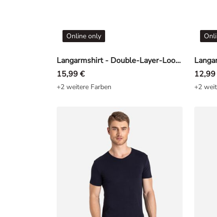
Online only
Onli
Langarmshirt - Double-Layer-Look - Khaki
Langar
15,99 €
12,99
+2 weitere Farben
+2 weit