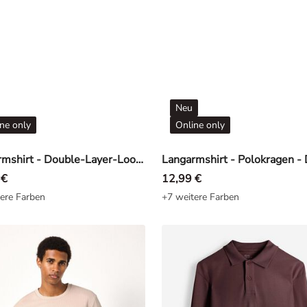
Neu
ne only
Online only
Langarmshirt - Double-Layer-Look - Dunkelgrau
 €
12,99 €
ere Farben
+7 weitere Farben