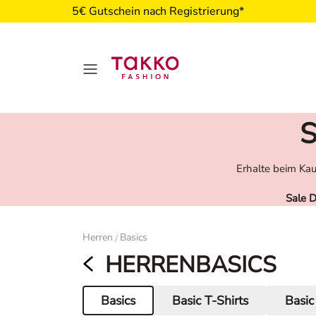
5€ Gutschein nach Registrierung*
S
Erhalte beim Kau
Sale 
Damen
Herren
Basics
/
HERRENBASICS
Basics
Basic T-Shirts
Basic
Aktuelle Seite