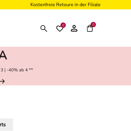
Kostenfreie Retoure in der Filiale
0
0
RA
 3 | -40% ab 4 **
rts