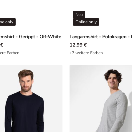
Neu
ne only
Online only
mshirt - Gerippt - Off-White
Langarmshirt - Polokragen -
 €
12,99 €
ere Farben
+7 weitere Farben