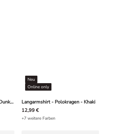
Neu
Online only
Langarmshirt - Polokragen - Dunkelgrau
Langarmshirt - Polokragen - Khaki
12,99 €
+7 weitere Farben