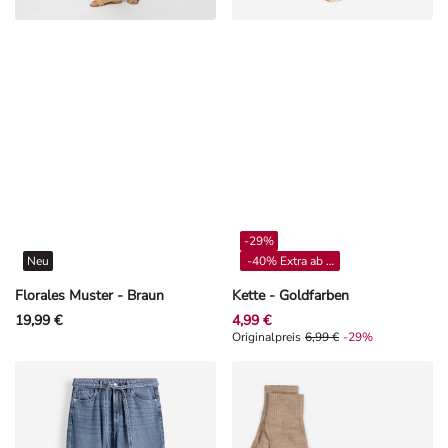
-29%
Neu
-40% Extra ab 4**
Florales Muster - Braun
Kette - Goldfarben
19,99 €
4,99 €
Originalpreis 6,99 €, Rabat -29%
Originalpreis
6,99 €
-29%