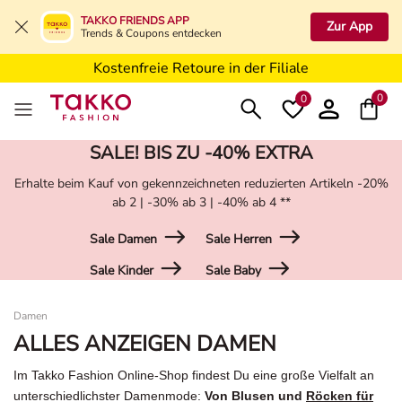
Kostenfreie Lieferung ab 19,99€ in Deine Filiale
TAKKO FRIENDS APP
Zur App
Trends & Coupons entdecken
Kostenfreie Retoure in der Filiale
5€ Gutschein nach Registrierung*
0
0
SALE! BIS ZU -40% EXTRA
Erhalte beim Kauf von gekennzeichneten reduzierten Artikeln -20%
ab 2 | -30% ab 3 | -40% ab 4 **
Sale Damen
Sale Herren
Sale Kinder
Sale Baby
Damen
Damen
ALLES ANZEIGEN DAMEN
Im Takko Fashion Online-Shop findest Du eine große Vielfalt an
unterschiedlichster Damenmode:
Von Blusen und
Röcken für