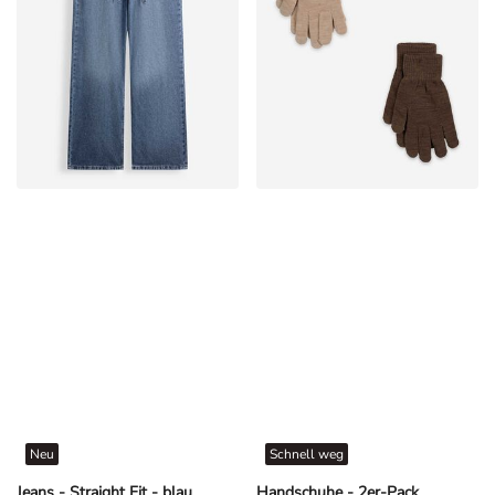
Neu
Schnell weg
Jeans - Straight Fit - blau
Handschuhe - 2er-Pack