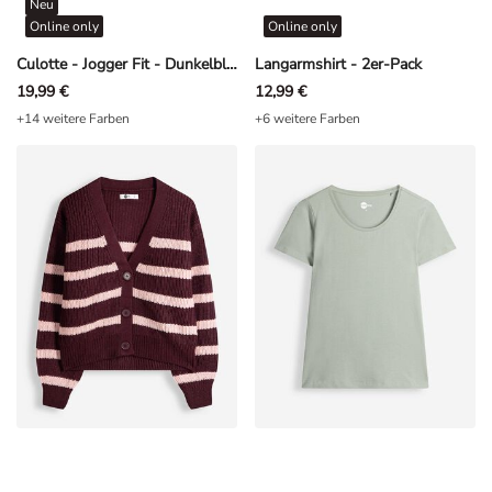
Neu
Online only
Online only
Culotte - Jogger Fit - Dunkelblau
Langarmshirt - 2er-Pack
19,99 €
12,99 €
+14 weitere Farben
+6 weitere Farben